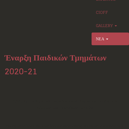
CIOFF
GALLERY
ΝΕΑ
Έναρξη Παιδικών Τμημάτων
2020-21
ΈΝΑΡΞΗ μαθημάτων Παραδοσιακού Χορού για Παιδιά στο
Λύκειον των Ελληνίδων Πατρών
Θα είμαστε λίγοι, θα κρατήσουμε αποστάσεις, θα είμαστε προσεκτικοί,