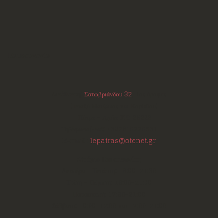
Επικοινωνία
Διεύθυνση:
Σατωβριάνδου 32
, 1ος όροφος
(μεταξύ Μαιζώνος και Κορίνθου)
Πάτρα - Αχαΐα
ΤΚ:
26223
Τηλέφωνο/Φαξ:
+302610220531
E-mail:
lepatras@otenet.gr
Ωράριο Επικοινωνίας
Δευτέρα - Τετάρτη: 18:00-21:30
Τρίτη - Πέμπτη: 18:00-21:00
Παρασκευή: 17:30-21:00
Σάββατο: 10:00-12:00 και 17:00-21:00