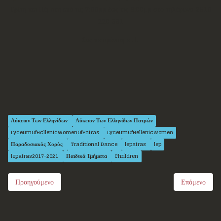
Τρίτη και Πέμπτη από τις 7:00μμ έως τις 9:00μμ στο τηλέφωνο 2610
220 531
Σας περιμένουμε !!!
Λύκειον Των Ελληνίδων
Λύκειον Των Ελληνίδων Πατρών
LyceumOfHcllenicWomenOfPatras
LyceumOfHellenicWomen
Παραδοσιακός Χορός
Traditional Dance
lepatras
lep
lepatras2017-2021
Παιδικά Τμήματα
Chrildren
Προηγούμενο
Επόμενο