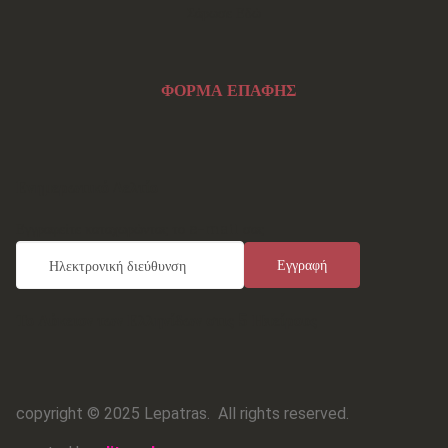
Σάρωσε Εδώ
ΦΟΡΜΑ ΕΠΑΦΗΣ
Ενημερωτικό Δελτίο
Εγγραφείτε καταχωρώντας το e-mail σας
Το Λύκειον των Ελληνίδων στις 5 Ηπείρους
copyright © 2025 Lepatras.
All rights reserved.