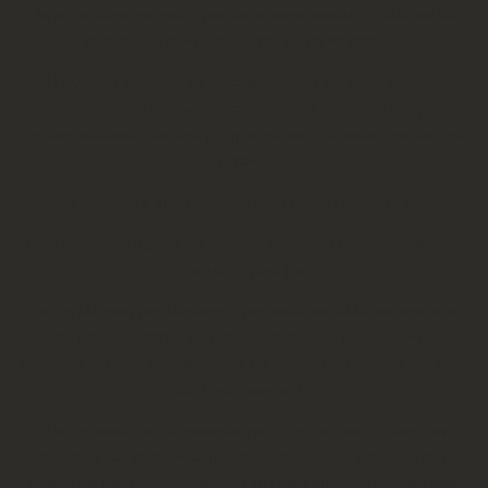
θα φροντίζουμε τον εαυτό μας, θα μένουμε ασφαλείς… αλλά και θα
χορέψουμε και θα τραγουδήσουμε και θα χαρούμε.
Η ελληνική παράδοση θα μεταλαμπαδεύσει και φέτος από τους
μεγάλους που ήταν παιδιά, στα σημερινά παιδιά, για να την
μεταλαμπαδεύσουν και αυτά με τη σειρά τους στα παιδιά όταν θα είναι
μεγάλοι.
Λίγο πολύπλοκα, λίγο περίπλοκα αλλά τελικά είναι πολύ απλά…
Γιατί η μουσική, ο χορός, το τραγούδι είναι μέσα μας, πάνω μας, γύρω
μας και τριγύρω μας.
Γιατί η ελληνική μας κληρονομία μας ακολουθεί αλλά και πορεύεται
μαζί μας, εξελίσσεται και μας εξελίσσει … δεν μπορούμε να τις
ξεφύγουμε για αυτό την μαθαίνουμε και αυτή για αντάλλαγμα μας κάνει
απλά υπερήφανους !!!
Για περισσότερος πληροφορίες για τις ημέρες
και τις ώρες των
μαθημάτων των χορευτικών τμημάτων του Λυκείου για παιδιά από 5
χρονών και πάνω επικοινωνήστε με τη Γραμματεία του Λυκείου,
κάθε