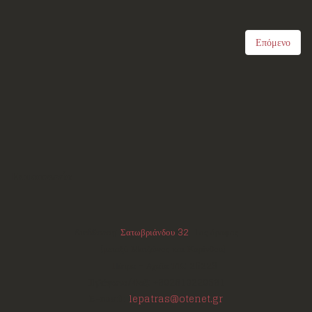
Επόμενο
Επικοινωνία
Διεύθυνση:
Σατωβριάνδου 32
, 1ος όροφος
(μεταξύ Μαιζώνος και Κορίνθου)
Πάτρα - Αχαΐα
ΤΚ:
26223
Τηλέφωνο/Φαξ:
+302610220531
E-mail:
lepatras@otenet.gr