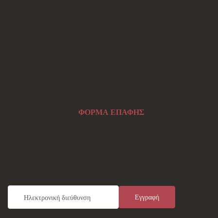
Ωράριο Επικοινωνίας
Δευτέρα - Τετάρτη: 18:00-21:30
Τρίτη - Πέμπτη: 18:00-21:00
Παρασκευή: 17:30-21:00
Σάββατο: 10:00-12:00 και 17:00-21:00
Σάρωσε Εδώ
ΦΟΡΜΑ ΕΠΑΦΗΣ
Ενημερωτικό Δελτίο
Εγγραφείτε καταχωρώντας το e-mail σας