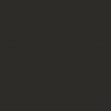
Χειροτεχνίας με υπεύθυνη την αγαπητή κυρία
Άντζελα Τάτση
.
Αντλώντας πληροφορίες από την πλούσια παρακαταθήκη με τα
μοναδικά καλλιτεχνικά κεντητικά δημιουργήματα της παραδοσιακής και
όχι μόνο λαϊκής τέχνης στο Εργαστήριο Χειροτεχνίας θα γίνεται μελέτη
παραδοσιακών χειροτεχνημάτων που έχουν αντέξει στον χρόνο και που
εκτός του ότι φέρουν μαζί τους ιστορικά στοιχεία είναι φορτισμένα
συναισθηματικά και συγκινησιακά. Αναλύοντας τα στοιχεία και τις
βελονιές από διαφορετικές πηγές αυτά θα προσαρμόζονται στο πνεύμα,
στις σύγχρονες ανάγκες και τις επιθυμίες των συμμετεχόντων, οι οποίοι
θα διδάσκονται τρόπους κατασκευής εργόχειρων, μοντελισμό ,
διαφορετικές βελονιές και επιλογή χρωμάτων.
Πόσα πολλά πράγματα μπορεί να κάνει κάποιος με μια βελόνα και λίγη
κλωστή!
«Στο Λύκειο των Ελληνίδων Πατρών δίνουμε μέλλον στο παρελθόν»