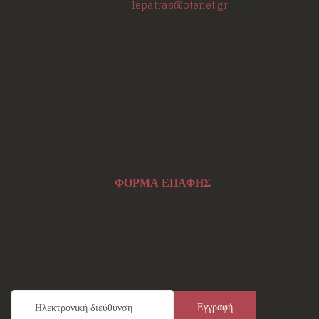
E-mail:
lepatras@otenet.gr
Ωράριο Επικοινωνίας
Δευτέρα - Τετάρτη: 18:00-21:30
Τρίτη - Πέμπτη: 18:00-21:00
Παρασκευή: 17:30-21:00
Σάββατο: 10:00-12:00 και 17:00-21:00
Σάρωσε Εδώ
ΦΟΡΜΑ ΕΠΑΦΗΣ
Ενημερωτικό Δελτίο
Εγγραφείτε καταχωρώντας το e-mail σας