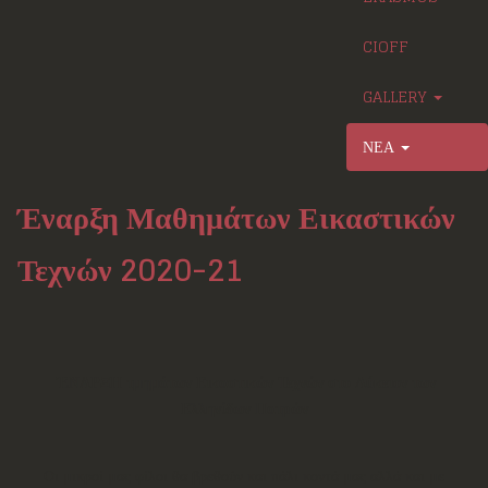
CIOFF
GALLERY
ΝΕΑ
Έναρξη Μαθημάτων Εικαστικών
Τεχνών 2020-21
ΈΝΑΡΞΗ τμημάτων Εικαστικών Τεχνών στο Λύκειον των
Ελληνίδων Πατρών
Οι μικροί μας φίλοι θα βρεθούν και πάλι κοντά μας αλλά και με