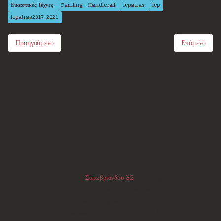
Εικαστικές Τέχνες
Painting - Handicraft
lepatras
lep
lepatras2017-2021
Προηγούμενο
Επόμενο
Επικοινωνία
Διεύθυνση:
Σατωβριάνδου 32
, 1ος όροφος
(μεταξύ Μαιζώνος και Κορίνθου)
Πάτρα - Αχαΐα
ΤΚ:
26223
Τηλέφωνο/Φαξ:
+302610220531