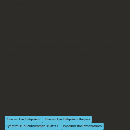
ασφάλεια, για ένα δημιουργικό και πολύχρωμο μάθημα εικαστικών
τεχνών που διοργανώνει του Λύκειον των Ελληνίδων Πατρών.
Συντονίστρια των μαθημάτων που θα πραγματοποιούνται τα
απογεύματα της Πέμπτης και της Παρασκευής, στο χώρο του Λυκείου
των Ελληνίδων Πατρών, θα είναι η εικαστικός Χρυσοθέμη Μιτάκη.
Για περισσότερος πληροφορίες επικοινωνήστε με τη Γραμματεία του
Λυκείου,
κάθε Τρίτη και Πέμπτη από τις 7:00μμ έως τις 9:00μμ στο
τηλέφωνο 2610 220 531
Ώρα για χρώμα, υλικά, έμπνευση και δημιουργία !!!
Λύκειον Των Ελληνίδων
Λύκειον Των Ελληνίδων Πατρών
LyceumOfHcllenicWomenOfPatras
LyceumOfHellenicWomen