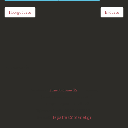
Προηγούμενο
Επόμενο
Επικοινωνία
Διεύθυνση:
Σατωβριάνδου 32
, 1ος όροφος
(μεταξύ Μαιζώνος και Κορίνθου)
Πάτρα - Αχαΐα
ΤΚ:
26223
Τηλέφωνο/Φαξ:
+302610220531
E-mail:
lepatras@otenet.gr