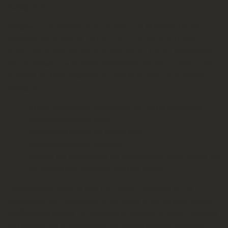
κωλύματος.
Σύμφωνα με το καταστατικό του Λυκείου των Ελληνίδων Πατρών,
καλούνται όλα τα τακτικά μέλη του να συμμετέχουν στη Γενική
Συνέλευση , η οποία θα γίνει στην αίθουσα του Λυκείου (Σατωβριάνδου
32, 1ος όροφος), την
Κυριακή 26/03/2023 και ώρα 11.00π.μ
προς
συζήτηση και λήψη αποφάσεων των κάτωθι θεμάτων της ημερήσιας
διατάξεως.
Εκλογή προέδρου και γραμματέων της Γενικής Συνέλευσης
Έκθεση πεπραγμένων 2022
Απολογισμός εσόδων και εξόδων 2022
Έκθεση εξελεγκτικής επιτροπής.
Έγκριση των Πεπραγμένων και απαλλαγή των μελών του Δ.Σ. και
της Εξελεγκτικής Επιτροπής από κάθε ευθύνη.
Παρακαλούνται θερμά τα μέλη της Γενικής Συνέλευσης για την
προσέλευσή τους, προκειμένου να επιτευχθεί η υπό του καταστατικού
προβλεπόμενη απαρτία. Σε περίπτωση μη απαρτίας η Γενική Συνέλευση
θα ματαιωθεί και θα επαναληφθεί την επόμενη Κυριακή 02/04/2023,