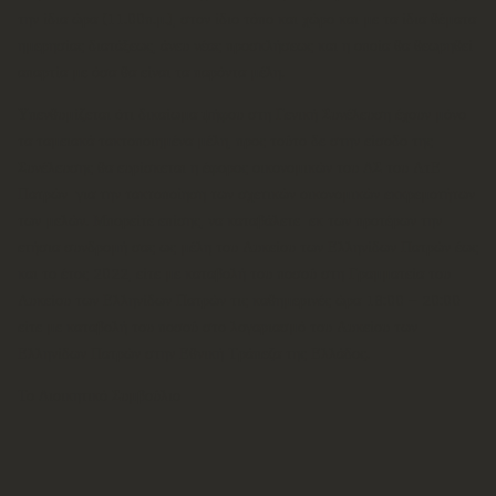
την ίδια ώρα (11.00π.μ.), στον ίδιο τόπο και χώρο και με τα ίδια θέματα
ημερησίας διατάξεως, άνευ νέας προσκλήσεως και η οποία θα θεωρηθεί
απαρτία με όσα θα είναι τα παρόντα μέλη.
Υπενθυμίζεται ότι δικαίωμα ψήφου στη Γενική Συνέλευση έχουν μόνο
τα ταμειακά τακτοποιημένα μέλη, προς τούτο δε στην είσοδο της
Συνέλευσης θα ευρίσκεται η έφορος οικονομικών του ΔΣ του ΛτΕ
Πατρών για την τακτοποίηση των σχετικών οικονομικών εκκρεμοτήτων
των μελών. Μπορείτε επίσης, να καταβάλετε εκ των προτέρων την
ετήσια συνδρομή σας ως μέλη του Λυκείου των Ελληνίδων Πατρών
έως
και το έτος
2022
, είτε με καταβολή του ποσού στη Γραμματεία του
Λυκείου των Ελληνίδων Πατρών τις καθημερινές ώρα 18:00 – 20:00
είτε με καταβολή του ποσού στο λογαριασμό του Λυκείου των
Ελληνίδων Πατρών στην Εθνική Τράπεζα της Ελλάδος.
Το Διοικητικό Συμβούλιο