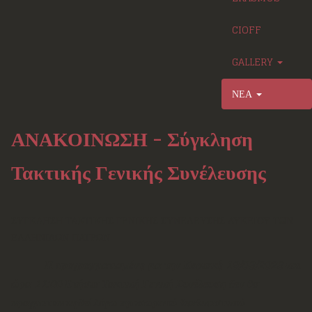
CIOFF
GALLERY
ΝΕΑ
ΑΝΑΚΟΙΝΩΣΗ - Σύγκληση
Τακτικής Γενικής Συνέλευσης
ΣΥΓΚΛΗΣΗ ΤΑΚΤΙΚΗΣ ΓΕΝΙΚΗΣ ΣΥΝΕΛΕΥΣΗΣ ΛΥΚΕΙΟΥ ΤΩΝ
ΕΛΛΗΝΙΔΩΝ ΠΑΤΡΩΝ
Η προγραμματισμένη για την Κυριακή 19/03/2023 και
ώρα 11:00 Ετήσια Τακτική Γενική Συνέλευση δεν θα
πραγματοποιηθεί λόγω προσωρινού διαδικαστικού