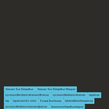
Λύκειον Των Ελληνίδων
Λύκειον Των Ελληνίδων Πατρών
LyceumOfHcllenicWomenOfPatras
LyceumOfHellenicWomen
lepatras
lep
lepatras2021-2025
Γενική Συνέλευση
lykeioellhnidwnpatras
lyceumofhellenicwomenofpatras
λυκειοτωνελληνιδωνπατρων