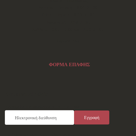
Ωράριο Επικοινωνίας
Δευτέρα - Τετάρτη: 18:00-21:30
Τρίτη - Πέμπτη: 18:00-21:00
Παρασκευή: 17:30-21:00
Σάββατο: 10:00-12:00 και 17:00-21:00
Σάρωσε Εδώ
ΦΟΡΜΑ ΕΠΑΦΗΣ
Ενημερωτικό Δελτίο
Εγγραφείτε καταχωρώντας το e-mail σας
Το Λύκειον των Ελληνίδων στις 5 Ηπείρους