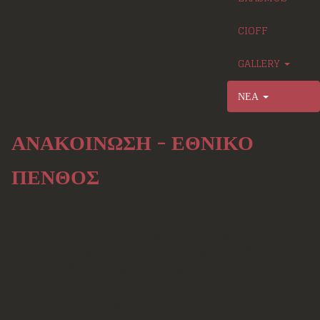
CIOFF
GALLERY
ΝΕΑ
ΑΝΑΚΟΙΝΩΣΗ - ΕΘΝΙΚΟ
ΠΕΝΘΟΣ
Το Λύκειο των Ελληνίδων Πατρών συμμετέχοντας στο εθνικό πένθος
για τα θύματα του πολύνεκρου σιδηροδρομικού ατυχήματος
ανακοινώνει ότι σήμερα ημέρα Τετάρτη 1η Μαρτίου δεν θα
πραγματοποιηθούν τα μαθήματα των τμημάτων του.
Τα θερμά μας συλλυπητήρια στις οικογένειες των θυμάτων.