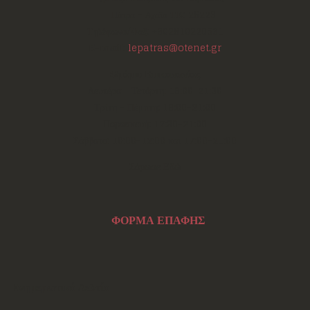
Πάτρα - Αχαΐα
ΤΚ:
26223
Τηλέφωνο/Φαξ:
+302610220531
E-mail:
lepatras@otenet.gr
Ωράριο Επικοινωνίας
Δευτέρα - Τετάρτη: 18:00-21:30
Τρίτη - Πέμπτη: 18:00-21:00
Παρασκευή: 17:30-21:00
Σάββατο: 10:00-12:00 και 17:00-21:00
Σάρωσε Εδώ
ΦΟΡΜΑ ΕΠΑΦΗΣ
Ενημερωτικό Δελτίο