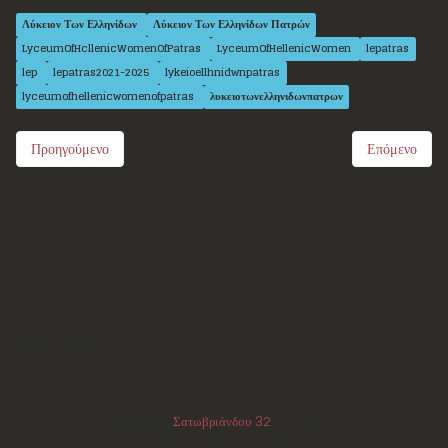
Λύκειον Των Ελληνίδων
Λύκειον Των Ελληνίδων Πατρών
LyceumOfHcllenicWomenOfPatras
LyceumOfHellenicWomen
lepatras
lep
lepatras2021-2025
lykeioellhnidwnpatras
lyceumofhellenicwomenofpatras
λυκειοτωνελληνιδωνπατρων
Προηγούμενο
Επόμενο
Επικοινωνία
Διεύθυνση:
Σατωβριάνδου 32
, 1ος όροφος
(μεταξύ Μαιζώνος και Κορίνθου)