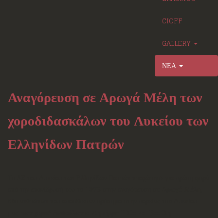
CIOFF
GALLERY
ΝΕΑ
Αναγόρευση σε Αρωγά Μέλη των
χοροδιδασκάλων του Λυκείου των
Ελληνίδων Πατρών
Το ΔΣ του Λυκείου των Ελληνίδων Πατρών προχώρησε για πρώτη φορά
από την επανίδρυσή του το
1976
στην αναγόρευση σε
Αρωγά Μέλη
,
δύο ανθρώπων που αποτέλεσαν ορόσημο στην πορείας του Λυκείου
μας:
των χοροδιδασκάλων κ. Δημήτρη Ηλία και Βασίλη