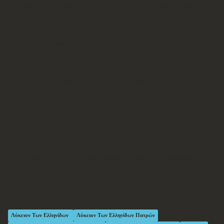
«προορισμό» την διατήρηση και διάδοση της παραδοσής μας
.
Τα αναμνηστικά που δόθηκαν στα Αρωγά μέλη.
Η τελετή αναγόρευσης του κου Τζίμη Ηλία σε Αρωγό μέλος.
Η τελετή αναγόρευσης του κου Βασίλη Σταμόπουλου σε Αρωγό μέλος.
Ο κ.Τζίμης Ηλίας με την Έφορο χορού κα Εύη Σπηλιωτοπούλου.
Λύκειον Των Ελληνίδων
Λύκειον Των Ελληνίδων Πατρών