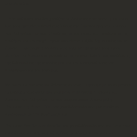
Σταμόπουλου.
Δύο άνθρωποι που δεν χρειάζονται ιδιαίτερες συστάσεις μιας και οι
δυο τους αποτελούν θεμέλιους λίθους στο Οικοδόμημα του Λυκείου
των Ελληνίδων Πατρών. Ο καθένας με τον τρόπο του- ανάλογα με τις
συνθήκες και την εποχή- έχουν αποτελέσει πυξίδα δημιουργίας για το
Λύκειο. Η ακούραστη δουλειά τους μαζί με την αγάπη τους έχουν
οδηγήσει το Λύκειο στα μονοπάτια της γνήσιας λαϊκής μας παράδοσης,
της διδασκαλίας της ιστορίας μας και την προσφορά προς τον
συνάνθρωπο και τον τόπο μας.
Με αυτές τις σκέψεις και θέλοντας να τους τιμήσουμε με το να μείνουν
τα ονόματα τους ανεξίτηλα γραμμένα στην επίσημη Ιστορία του
Λυκείου των Ελληνίδων Πατρών αναγορεύσαμε Αρωγά μέλη:
Τον κύριο
Δημήτρη Ηλία,
τον χοροδιδάσκαλο που μας έμαθε να
«χορεύουμε με την ψυχή μας»
και
Τον κύριο
Βασίλη Σταμόπουλο,
τον χοροδιδάσκαλο που
«σμίγει» τους
ανθρώπους και δημιουργεί ομάδες με «όχημα» τον χορό και