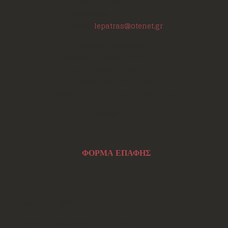
Πάτρα - Αχαΐα
ΤΚ:
26223
Τηλέφωνο/Φαξ:
+302610220531
E-mail:
lepatras@otenet.gr
Ωράριο Επικοινωνίας
Δευτέρα - Τετάρτη: 18:00-21:30
Τρίτη - Πέμπτη: 18:00-21:00
Παρασκευή: 17:30-21:00
Σάββατο: 10:00-12:00 και 17:00-21:00
Σάρωσε Εδώ
ΦΟΡΜΑ ΕΠΑΦΗΣ
Ενημερωτικό Δελτίο
Εγγραφείτε καταχωρώντας το e-mail σας