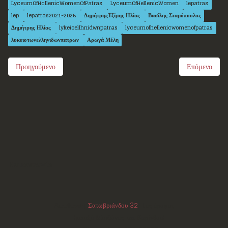
LyceumOfHcllenicWomenOfPatras
LyceumOfHellenicWomen
lepatras
lep
lepatras2021-2025
ΔημήτρηςΤζίμης Ηλίας
Βασίλης Σταμόπουλος
Δημήτρης Ηλίας
lykeioellhnidwnpatras
lyceumofhellenicwomenofpatras
λυκειοτωνελληνιδωνπατρων
Αρωγά Μέλη
Προηγούμενο
Επόμενο
Επικοινωνία
Διεύθυνση:
Σατωβριάνδου 32
, 1ος όροφος
(μεταξύ Μαιζώνος και Κορίνθου)