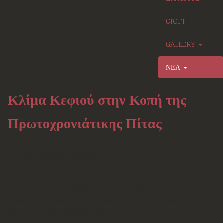
CIOFF
GALLERY
ΝΕΑ
Κλίμα Κεφιού στην Κοπή της
Πρωτοχρονιάτικης Πίτας
ΚΟΠΗ ΠΡΩΤΟΧΡΟΝΙΑΤΙΚΗΣ ΠΙΤΑΣ ΛΥΚΕΙΟΥ ΤΩΝ
ΕΛΛΗΝΙΔΩΝ ΠΑΤΡΩΝ
Σε κλίμα συγκίνησης, αισιοδοξίας και ενθουσιασμού πραγματοποιήθηκε
το μεσημέρι της
Κυριακής 29 Ιανουαρίου 2023
στην αίθουσα
δεξιώσεων
«
PrivilegeEventHouse
»
στην Πάτρα η κοπή της