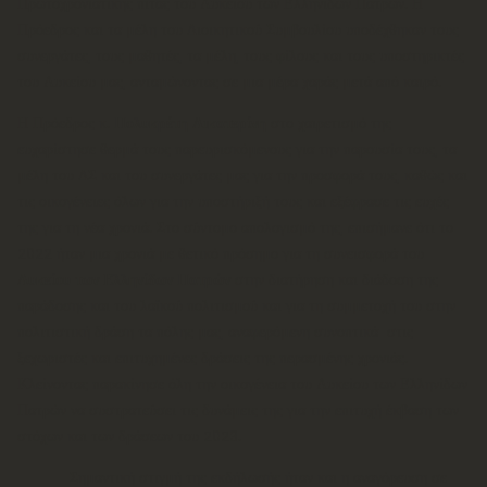
Πρωτοχρονιάτικης πίτας του Λυκείου των Ελληνίδων Πατρών. Η
Πρόεδρος και τα μέλη του Διοικητικού Συμβουλίου υποδέχθηκαν τους
συνεργάτες, τους μαθητές, τα μέλη, τους φίλους και τους υποστηρικτές
του Λυκείου μας, ανταμώνοντας σε μια μέρα χαράς μετά από καιρό.
Η Πρόεδρος κ.
Πολυκρέτη Αικατερίνη
στο χαιρετισμό της
ευχαρίστησε θερμά τους παρευρισκόμενους για την παρουσία τους, τα
μέλη του ΔΣ και του συνεργάτες μας για την προσφορά τους, καθώς και
τις οικογένειες όλων για την υποστήριξή τους και εξέφρασε τις ευχές
της για τη νέα χρονιά. Στο σύντομο απολογισμό της, επισήμανε ότι το
2022 ήταν μια χρονιά με θετικό πρόσημο για τη συνεισφορά του
Λυκείου των Ελληνίδων Πατρών
στην διατήρηση και διάδοση της
παράδοσης και του λαϊκού πολιτισμού και για τη συμμετοχή του στην
πολιτιστική δράση τα πόλης μας, αναφερόμενη συνοπτικά στις
ξεχωριστές και επιτυχημένες δράσεις της περασμένης χρονιάς.
Κλείνοντας παρακίνησε όλη την οικογένεια του Λυκείου των Ελληνίδων
Πατρών να συστρατεύσει τις δυνάμεις της για την επιτυχή έκβαση των
στόχων και των δράσεων του 2023.
Σημαντική στιγμή της εκδήλωσής ήταν και η αναγόρευση σε