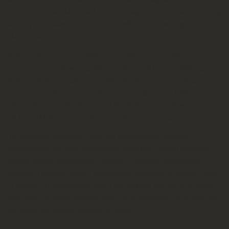
του Λυκείου των Ελληνίδων Πατρών και αφετέρου τη σπουδαιότητα της
λαϊκής μας παράδοσης και την αδιαμφισβήτητη σύνδεσή της με τον
ελληνικό πολιτισμό.
Ενθουσιώδη στιγμή της εκδήλωσης αποτέλεσε και η ανάδειξη των
τυχερών της ημέρας και της νέας χρονιάς! Tης φίλης και μαθήτριας του
ΛτΕ που κέρδισε το φλουρί της βασιλόπιτας και το έργο λαϊκής τέχνης
που αντιστοιχούσε σε αυτό, καθώς και των τυχερών που ανέδειξε η
κληρωτίδα, που κέρδισαν εισιτήρια διαρκείας για τους αγώνες του
«Α.Π.Σ. ΠΑΤΡΑΙ» και εισιτήρια για Ιταλία με επιστροφή!!
Την εκδήλωση πλαισίωσε ορχήστρα παραδοσιακής μουσικής
αποτελούμενη από τους ταλαντούχους μουσικούς Γιάννη Οικονόμου
(Βιολί), Βασίλη Παπαγεωργίου(Kλαρίνο), Λύσανδρο Παναγόπουλο
(Λαούτο-Τραγούδι), Βασίλη Αδαμόπουλο (Κρουστά) και Μαρία Ξύγκα
(Τραγούδι). Το παραδοσιακό γλέντι που στήθηκε κράτησε με αμείωτο
κέφι μέχρι τις πρώτες βραδινές ώρες, για να παραδώσει τη σκυτάλη σε
ένα αυθεντικό πατρινό καρναβαλικό πάρτι!!!