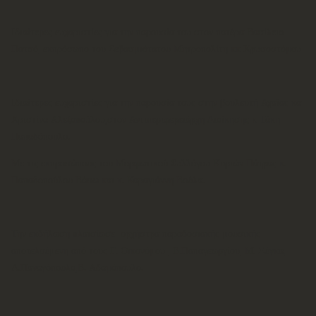
Ιδιαίτερες ευχαριστίες για την παρουσία του στον πατέρα Βασίλειο
Πατσό, εκπρόσωπο του Σεβασμιότατου Μητροπολίτη κκ Χρυσοστόμου
Ιδιαίτερες ευχαριστίες για την παρουσία τους στην βουλευτή Αχαΐας κα
Χριστίνα Αλεξοπούλου,στον Αντιπεριφερειάρχη Διοίκησης κ Τάκη
Παπαδόπουλο.
Με τις εκπροσώπους του Μορφωτικού Συλλόγου Κυριών Πάτρας κ.
Παπαδοπούλου Βάσω και κ. Καραγιάννη Βούλα.
Την εκδήλωση πλαισίωσε ορχήστρα παραδοσιακής μουσικής
αποτελούμενη από τους Γ. Οικονόμου , Β.Παπαγεωργίου, Μ. Ξύγκα,
Λ.Παναγόπουλο,Β. Αδαμόπουλο.