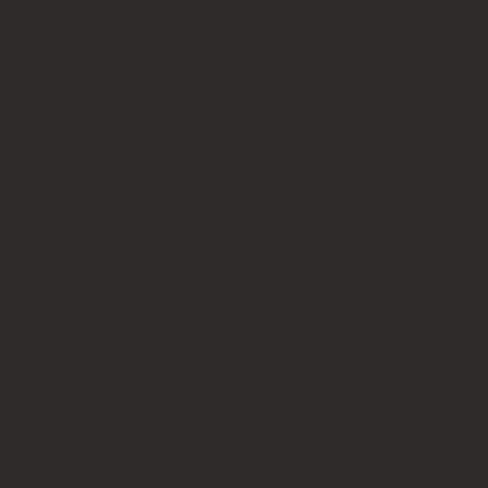
Αρωγά μέλη των χοροδιδασκάλων κ.
Δημήτρη Ηλία
και κ.
Βασίλη
Σταμόπουλου
. Το ΔΣ του Λυκείου των Ελληνίδων Πατρών, με απόφασή
του, προχώρησε για πρώτη φορά από την επανίδρυσή του το 1976 στην
αναγόρευση αρωγών μελών, τιμώντας μάλιστα δύο άνδρες
συνοδοιπόρους, που αποτελούν θεμέλιους λίθους για το οικοδόμημα
του Λυκείου των Ελληνίδων Πατρών και έχουν συνδέσει το όνομά τους
με αυτό: τον κ.
Δημήτρη Ηλία
, το χοροδιδάσκαλο «
που μας έμαθε να
χορεύουμε με την ψυχή μας»
και τον κ.
Βασίλη Σταμόπουλο,
το
χοροδιδάσκαλό που πέτυχε
να «σμίγει παρέες σε χορούς κυκλωτικούς
».
Η αγάπη τους για την αυθεντική λαϊκή παράδοση, την πατρίδα μας και
τον ελληνικό πολιτισμό και η αφοσίωσή τους στο εγχείρημα του
Λυκείου των Ελληνίδων, έχουν αποτελέσει πυξίδα δημιουργίας στην
μακρόχρονη πορεία μας.
Ταυτόχρονα, μέσα από την αγαστή συνεργασία τόσων ετών,
αποδεικνύουν έμπρακτα ότι κάθε άνδρας με αξιοπρέπεια και
αυτοσεβασμό δύναται και οφείλει να στηρίξει κάθε γυναίκα με όραμα.
Τόσο ο κ. Δημήτρης Ηλίας όσο και ο κ. Βασίλης Σταμόπουλος,
ανέδειξαν στον ευχαριστήριο χαιρετισμό τους αφενός τους ισχυρούς
δεσμούς που τους συνδέουν με το παρελθόν, το παρόν και το μέλλον