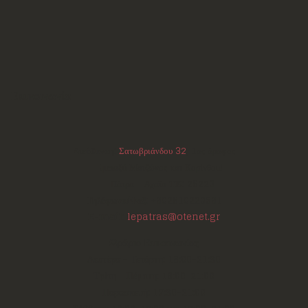
Επικοινωνία
Διεύθυνση:
Σατωβριάνδου 32
, 1ος όροφος
(μεταξύ Μαιζώνος και Κορίνθου)
Πάτρα - Αχαΐα
ΤΚ:
26223
Τηλέφωνο/Φαξ:
+302610220531
E-mail:
lepatras@otenet.gr
Ωράριο Επικοινωνίας
Δευτέρα - Τετάρτη: 18:00-21:30
Τρίτη - Πέμπτη: 18:00-21:00
Παρασκευή: 17:30-21:00