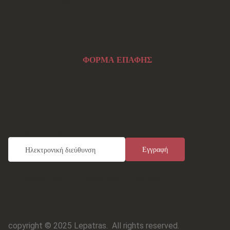
Σάββατο: 10:00-12:00 και 17:00-21:00
Σάρωσε Εδώ
ΦΟΡΜΑ ΕΠΑΦΗΣ
Ενημερωτικό Δελτίο
Εγγραφείτε καταχωρώντας το e-mail σας
Το Λύκειον των Ελληνίδων στις 5 Ηπείρους
copyright © 2025 Lepatras.
All rights reserved.