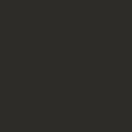
Ιδιαίτερες ευχαριστίες για την παρουσία τους στον πατέρα Βασίλειο
Πατσό, εκπρόσωπο του Σεβασμιότατου Μητροπολίτη κκ
Χρυσοστόμου,στην βουλευτή Αχαΐας κα Χριστίνα Αλεξοπούλου,στον
Αντιπεριφερειάρχη Διοίκησης κ Τάκη Παπαδόπουλο, στην Εκπρόσωπο
της Εφορείας Αρχαιοτήτων κα Μαρία Γκάτη, στον Επίτιμο Πρόεδρο
Αιμοδοσίας Καραμανδάνειου Νοσοκομείου κ. Λευτέρη Πολυκρέτη
καθώς και στους εκπροσώπους από τον Σύλλογο «Φλόγα», τον
«Μορφωτικό Σύλλογο Κυριών Πάτρας» και το «Χορευτικό Δασκάλων
Νηπιαγωγών Πάτρας».
Ευχαριστούμε επίσης θερμά για τα σημαντικά δώρα που προσέφεραν
για την κλήρωση τον αθλητικό σύλλογο «Α.Π.Σ. ΠΑΤΡΑΙ» και το
ναυτιλιακό γραφείο «ROTASHIPPING Κ. ΚΟΥΖΙΟΣ - Π.
ΠΥΛΑΡΙΝΟΣ Ο.Ε.»
Καλή και δημιουργική χρονιά σε όλους!
Σε κλίμα συγκίνησης, αισιοδοξίας και ενθουσιασμού πραγματοποιήθηκε
το μεσημέρι της Κυριακής 29 Ιανουαρίου 2023 η κοπή πίτας του ΛτΕ