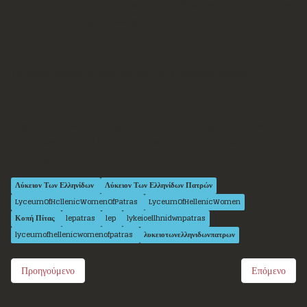
Στιγμιότυπο από τον χορό. Το κέφι και ο ενθουσιασμός ήταν έκδηλα σε
όλη την διάρκεια της εκδήλωσης.
Το φλουρί κέρδισε η μαθήτρια του ΛτΕ κ. Βασιλική Μπεϊνά.
Τυχεροί που ανέδειξε η κληρωτίδα κέρδισαν εισιτήρια διαρκείας για
τους αγώνες του «Α.Π.Σ. ΠΑΤΡΑΙ» και εισιτήρια για Ιταλία με
επιστροφή
Λύκειον Των Ελληνίδων
Λύκειον Των Ελληνίδων Πατρών
LyceumOfHcllenicWomenOfPatras
LyceumOfHellenicWomen
Κοπή Πίτας
lepatras
lep
lykeioellhnidwnpatras
lyceumofhellenicwomenofpatras
λυκειοτωνελληνιδωνπατρων
Προηγούμενο
Επόμενο