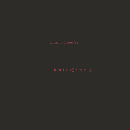
Επικοινωνία
Διεύθυνση:
Σατωβριάνδου 32
, 1ος όροφος
(μεταξύ Μαιζώνος και Κορίνθου)
Πάτρα - Αχαΐα
ΤΚ:
26223
Τηλέφωνο/Φαξ:
+302610220531
E-mail:
lepatras@otenet.gr
Ωράριο Επικοινωνίας
Δευτέρα - Τετάρτη: 18:00-21:30
Τρίτη - Πέμπτη: 18:00-21:00
Παρασκευή: 17:30-21:00
Σάββατο: 10:00-12:00 και 17:00-21:00
Σάρωσε Εδώ