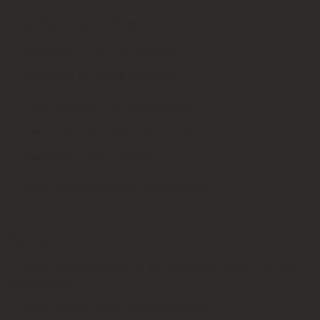
- Πρόεδρος: Κατερίνα Πολυκρέτη
- Αντιπρόεδρος Α’: Εύη Σπηλιωτοπούλου
- Αντιπρόεδρος Β’: Λουκία Σκοτσιμάρα
- Γενική Γραμματέας: Νεκταρία Μπονάτσου
- Ειδική Γραμματέας: Χαρά Κωνσταντινοπούλου
- Γενική Ταμίας: Έφη Σπυροπούλου
- Έφορος Οικονομικών: Σοφία Διαμαντοπούλου
Εφορίες
- Έφορος Εθνικών Παραδόσεων και Λαογραφικού Αρχείου: Δήμητρα
Παναγιωτοπούλου
- Έφορος Εθνικών Χορών: Εύη Σπηλιωτοπούλου