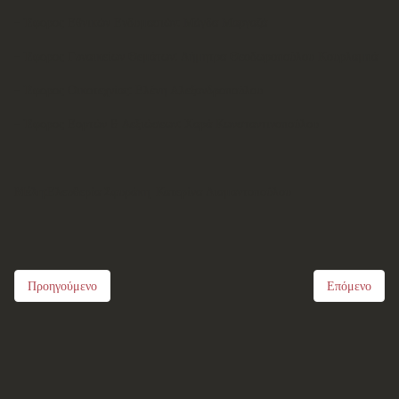
- Έφορος Εθνικών Ενδυμασιών: Μάγδα Μαργαζά
- Έφορος Γυναικείων Θεμάτων: Δήμητρα Θεοδωροπούλου Κουρλαμπά
- Έφορος Οικοτεχνίας: Ελένη Αλεξανδροπούλου
- Έφορος Εορτών & Δεξιώσεων: Χαρά Κωνσταντινοπούλου
Μέλη
:Ελευθερία Σφυράκη, Κατερίνα Διαμαντοπούλου
Προηγούμενο
Επόμενο