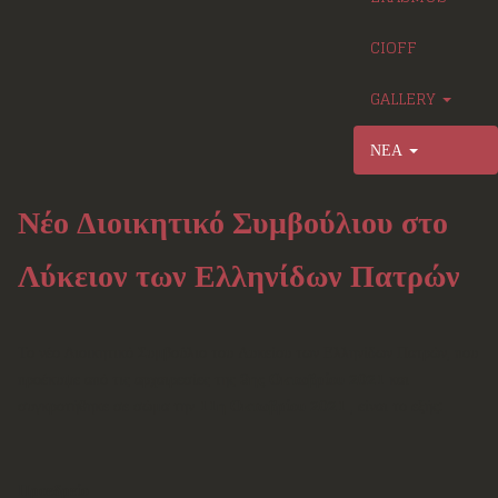
CIOFF
GALLERY
ΝΕΑ
Νέο Διοικητικό Συμβούλιου στο
Λύκειον των Ελληνίδων Πατρών
Το νέο Διοικητικό Συμβούλιο του Λυκείου των Ελληνίδων Πατρών, που
προέκυψε από τις αρχαιρεσίες της
3ης Οκτωβρίου 2021
και
συγκροτήθηκε σε σώμα την
11η Οκτωβρίου 2021
, είναι το εξής:
Προεδρείο