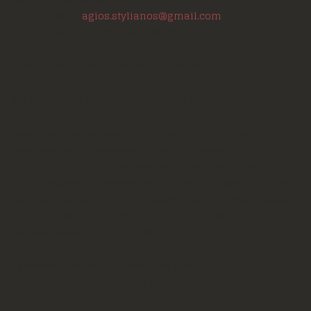
ΗΛ. ΤΑΧ/ΜΕΙΟ:
agios.stylianos@gmail.com
ΠΡΟΣ : Μ.Μ.Ε & ΛΟΙΠΟΥΣ ΑΠΟΔΕΚΤΕΣ
ΘΕΜΑ: ΕΠΕΤΕΙΑΚΗ ΔΙΟΡΓΑΝΩΣΗ ΑΙΜΟΔΟΣΙΑΣ
Την πρωτοβουλία διοργάνωσης Εβδομάδος Εθελοντικής Αιμοδοσίας η
οποία θα είναι αφιερωμένη στα 200 χρόνια από την Ελληνική
Επανάσταση, αναλαμβάνει ο Σύλλογος Εθελοντών Αιμοδοτών του
Καραμανδανείου Νοσοκομείου Παίδων Πατρών « Ο ΑΓΙΟΣ
ΣΤΥΛΙΑΝΟΣ », με τη συνεργασία της Περιφέρειας Δυτικής Ελλάδας
και τη σύμπραξη του Πανηπειρωτικού Συλλόγου Πάτρας, του Λυκείου
Ελληνίδων Πάτρας, της Στέγης Καλαβρυτινών και Φίλων Πάτρας «
ΑΓΙΑ ΛΑΥΡΑ », του ΡΑΔΙΟ-ΤΑΞΙ EXPRESS Πάτρας και τη
διαχρονική υποστήριξη της « ΓΕΦΥΡΑ Α.Ε ».
Το κεντρικό σύνθημα της πρωτοβουλίας είναι :
« Δωρίζουμε αίμα σε αυτόν που έχει ανάγκη, αντίδωρο στο αίμα που
έδωσαν οι ήρωες του ’21, για να είμαστε σήμερα ελεύθεροι »