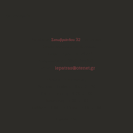
Επικοινωνία
Διεύθυνση:
Σατωβριάνδου 32
, 1ος όροφος
(μεταξύ Μαιζώνος και Κορίνθου)
Πάτρα - Αχαΐα
ΤΚ:
26223
Τηλέφωνο/Φαξ:
+302610220531
E-mail:
lepatras@otenet.gr
Ωράριο Επικοινωνίας
Δευτέρα - Τετάρτη: 18:00-21:30
Τρίτη - Πέμπτη: 18:00-21:00
Παρασκευή: 17:30-21:00
Σάββατο: 10:00-12:00 και 17:00-21:00
Σάρωσε Εδώ