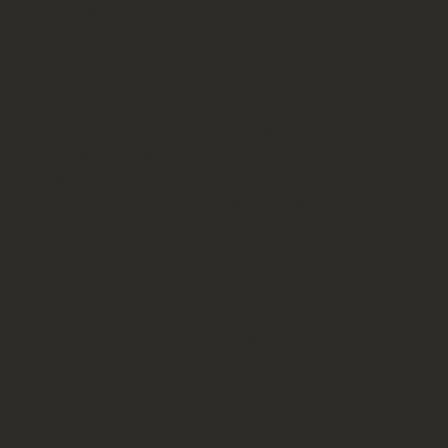
Ο Αντιπεριφερειάρχης Χαρ. Μπονάνος, Ο Πρόεδρος του Σ.Ε.Α
Καραμανδανείου & Α’ Αντιπρόεδρος της Π.Ο.Σ.Ε.Α Ανδρ.Αδαμόπουλος,
ο Πρόεδρος του Πανηπειρωτικού Συλλόγου Πάτρας Αλεξ. Χάϊδας, η
Πρόεδρος του Λυκείου Ελληνίδων Πάτρας Κατερίνα Πολυκρέτη –
Γιώτη, ο Πρόεδρος της Στέγης Καλαβρυτινών Παν.Φραντζής, και ο Φιλ.
Αντωνόπουλος , υπεύθυνος Δημοσίων Σχέσεων του ΡΑΔΙΟ -ΤΑΞΙ
συνυπογράφουν το εξής :
« Η αφιέρωση της Αιμοδοσίας στα 200 χρόνια από την Ελληνική
Επανάσταση έχει συμβολικό χαρακτήρα και έρχεται να καταδείξει ότι
απαιτείται κοινός αγώνας, για να ελευθερωθεί η Ελληνική κοινωνία από
το «ζυγό» της έλλειψης αίματος, που απειλεί την ανθρώπινη ζωή ». Η
Αιμοδοσία θα πραγματοποιηθεί από Δευτέρα 18 έως και Παρασκευή 22
Οκτωβρίου 2021, στη Πλατεία Γεωργίου Α’ με την κινητή μονάδα
αιμοληψίας του Περιφερειακού Πανεπιστημιακού Νοσοκομείου Πάτρας
« ΠΑΝΑΓΙΑ Η ΒΟΗΘΕΙΑ » & το Σάββατο 23 Οκτωβρίου 2021 στα
γραφεία του Πανηπειρωτικού Συλλόγου Πάτρας από 9.30 π.μ έως 12.30
μμ ».
Η Αιμοδοσία εντάσσεται στο πλαίσιο της Πανελλήνιας Δράσης « ΟΛΟΙ