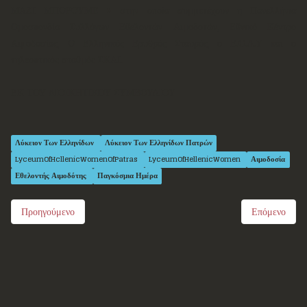
ΜΑΖΙ ΜΠΟΡΟΥΜΕ » στην οποία συμμετέχουν η Πανελλήνια
Ομοσπονδία Συλλόγων Εθελοντών Αιμοδοτών, Εθνικό Κέντρο
Αιμοδοσίας, Ο Ελληνικός Ερυθρός Σταυρός, ο Ε.Ο.Δ.Υ και ο
τηλεοπτικός σταθμός ΣΚΑΙ.
ΕΚ ΤΟΥ ΔΙΟΙΚΗΤΙΚΟΥ ΣΥΜΒΟΥΛΙΟΥ
Λύκειον Των Ελληνίδων
Λύκειον Των Ελληνίδων Πατρών
LyceumOfHcllenicWomenOfPatras
LyceumOfHellenicWomen
Αιμοδοσία
Εθελοντής Αιμοδότης
Παγκόσμια Ημέρα
Προηγούμενο
Επόμενο