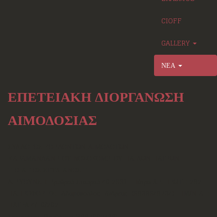
CIOFF
GALLERY
ΝΕΑ
ΕΠΕΤΕΙΑΚΗ ΔΙΟΡΓΑΝΩΣΗ
ΑΙΜΟΔΟΣΙΑΣ
ΣΥΛΛΟΓΟΣ ΕΘΕΛΟΝΤΩΝ ΑΙΜΟΔΟΤΩΝ
ΚΑΡΑΜΑΝΔΑΝΕΙΟΥ ΝΟΣΟΚΟΜΕΙΟΥ ΠΑΙΔΩΝ ΠΑΤΡΩΝ
΄΄ Ο ΑΓΙΟΣ ΣΤΥΛΙΑΝΟΣ ΄΄
ΔΙΕΥΘΥΝΣΗ: Ερυθρού Σταυρού 40 26331 Πάτρα ΑΡ. ΠΡΩΤ. : 292
ΠΛΗΡΟΦΟΡΙΕΣ: Αδαμόπουλος Ανδρέας (6938649734) ΗΜ/ΝΙΑ :
ΠΑΤΡΑ 4/10/2021
Σπετσιέρης Ελευθέριος (6997002488)