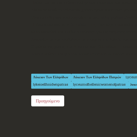
Πρόκειται για μια έκθεση ελληνικών τροφίμων και ποτών π
Δίπλα σε αυτά τα τελευταία χρόνια έχουν προστεθεί χειροπ
Όλα τα εκθέματα προετοιμάζονται από μέλη, μαθητές/μαθήτρ
Η ιδέα πίσω από το
«Το Κελάρι της Γιαγιάς»
είναι απλή: 
αλλά αποτελεί και «κιβωτό γνώσης» για τις επόμενες γενιές
Διασώζονται και προβάλλονται στοιχεία της λαϊκής μας πα
Ο φιλόξενος χώρος του Λυκείου των Ελληνίδων - Παράρτη
μόνο η αυθεντικότητα των παρασκευασμάτων μπορεί να προ
Λύκειον Των Ελληνίδων
Λύκειον Των Ελληνίδων Πατρών
Lyceu
lykeioellhnidwnpatras
lyceumofhellenicwomenofpatras
λυκ
Προηγούμενο