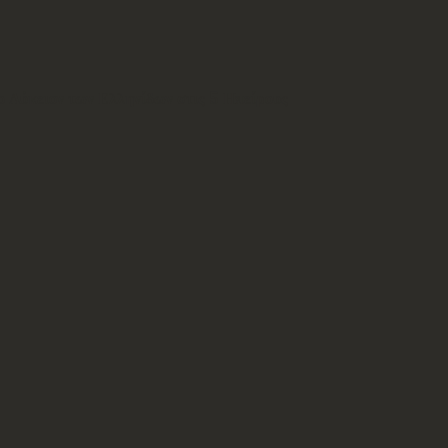
ο Λύκειον των Ελληνίδων στις 5 Ηπείρους