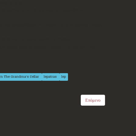
οσιακής ζωής.
 σε φυσικά υλικά και τεχνικές του παρελθόντος.
κά και
«γιαγιαδίστικες»
συνταγές, όχι μόνο ξυπνάει μνήμες,
τητας και της ομοιομορφίας της εποχής.
α μια ακόμα φορά με γεύσεις, αρώματα και ζεστασιά που
om The Grandma's Cellar
lepatras
lep
Επόμενο