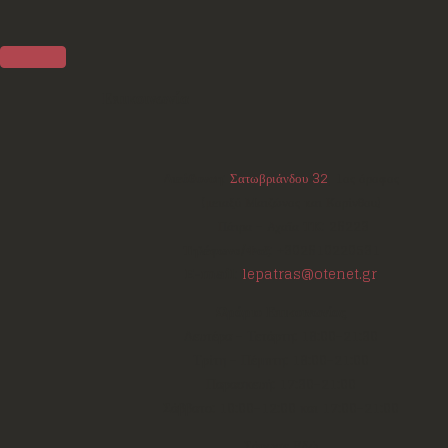
Επικοινωνία
Διεύθυνση:
Σατωβριάνδου 32
, 1ος όροφος
(μεταξύ Μαιζώνος και Κορίνθου)
Πάτρα - Αχαΐα
ΤΚ:
26223
Τηλέφωνο/Φαξ:
+302610220531
E-mail:
lepatras@otenet.gr
Ωράριο Επικοινωνίας
Δευτέρα - Τετάρτη: 18:00-21:30
Τρίτη - Πέμπτη: 18:00-21:00
Παρασκευή: 17:30-21:00
Σάββατο: 10:00-12:00 και 17:00-21:00
Σάρωσε Εδώ