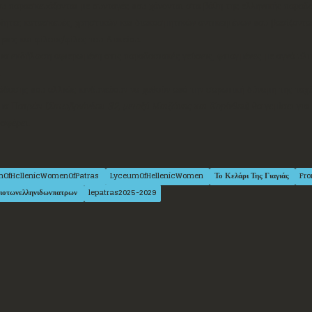
ου παρασκευάζονται με συνταγές που χάνονται στα βάθη της ελληνικής παραδ
οίητες κατασκευές, χρηστικών και διακοσμητικών αντικειμένων που βασίζονται
ιες και φίλους/φίλες του Λυκείου.
μια εκδήλωση αφιερωμένη στις παραδοσιακές γεύσεις, φτιαγμένες με αγνά υλι
.
ράδοσης που αλλιώς κινδυνεύουν να χαθούν από την σαρωτική δύναμη της ταχύ
μα Πατρών (
Σατωβριάνδου 32, μεταξύ Μαιζώνος και Κορίνθου
) θα γεμίσει γι
σφέρει.
mOfHcllenicWomenOfPatras
LyceumOfHellenicWomen
Το Κελάρι Της Γιαγιάς
Fr
ειοτωνελληνιδωνπατρων
lepatras2025-2029