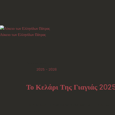
Λύκειο των Ελληνίδων Πάτρας
Λεπτομέρειες
2025 - 2026
Το Κελάρι Της Γιαγιάς 202
Την
Κυριακή 16 Νοεμβρίου 2025
, από τις
10.00πμ ως τι
Γιαγιάς»
.