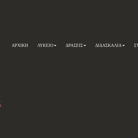
ΑΡΧΙΚΗ
ΛΥΚΕΙΟ
ΔΡΑΣΕΙΣ
ΔΙΔΑΣΚΑΛΙΑ
Σ
5
ς 6.30μμ
, το
Λύκειο των Ελληνίδων - Παράρτημα Πατρών
διοργανώνει για