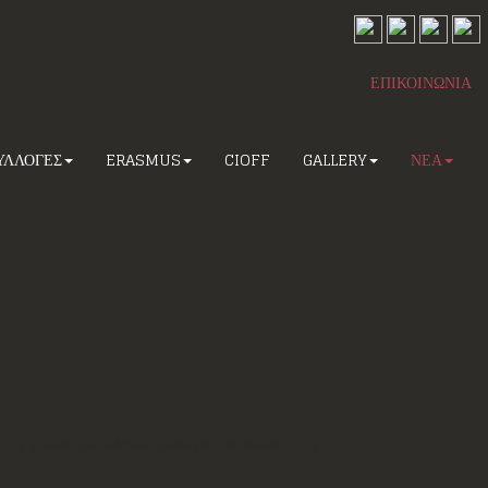
ΕΠΙΚΟΙΝΩΝΙΑ
ΥΛΛΟΓΕΣ
ERASMUS
CIOFF
GALLERY
ΝΕΑ
31η χρονιά
την εκδήλωση-θεσμό
«Το Κελάρι της