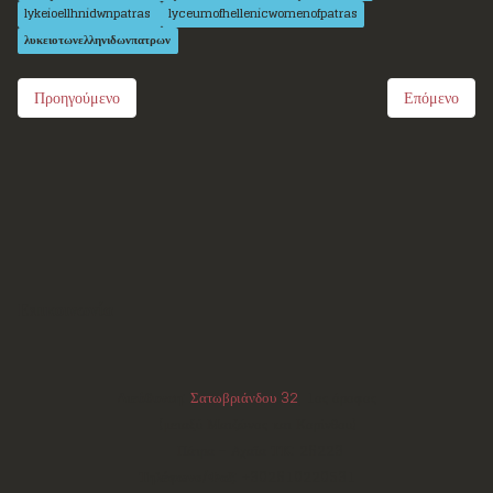
lykeioellhnidwnpatras
lyceumofhellenicwomenofpatras
λυκειοτωνελληνιδωνπατρων
Προηγούμενο
Επόμενο
Επικοινωνία
Διεύθυνση:
Σατωβριάνδου 32
, 1ος όροφος
(μεταξύ Μαιζώνος και Κορίνθου)
Πάτρα - Αχαΐα
ΤΚ:
26223
Τηλέφωνο/Φαξ:
+302610220531