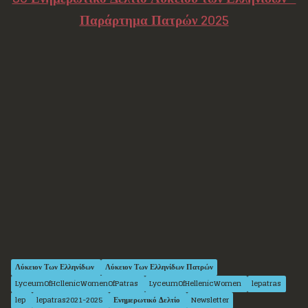
Παράρτημα Πατρών 2025
Λύκειον Των Ελληνίδων
Λύκειον Των Ελληνίδων Πατρών
LyceumOfHcllenicWomenOfPatras
LyceumOfHellenicWomen
lepatras
lep
lepatras2021-2025
Ενημερωτικό Δελτίο
Newsletter