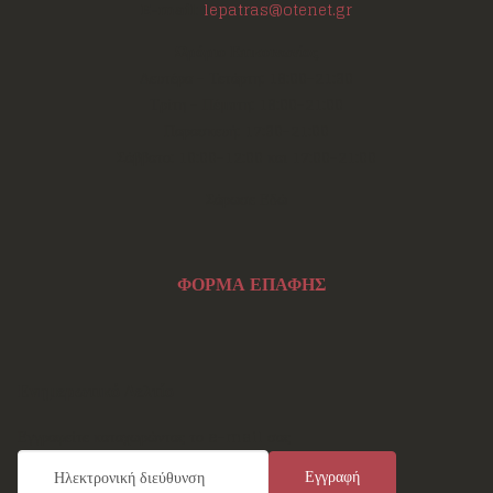
E-mail:
lepatras@otenet.gr
Ωράριο Επικοινωνίας
Δευτέρα - Τετάρτη: 18:00-21:30
Τρίτη - Πέμπτη: 18:00-21:00
Παρασκευή: 17:30-21:00
Σάββατο: 10:00-12:00 και 17:00-21:00
Σάρωσε Εδώ
ΦΟΡΜΑ ΕΠΑΦΗΣ
Ενημερωτικό Δελτίο
Εγγραφείτε καταχωρώντας το e-mail σας