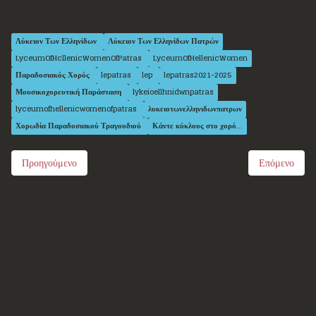
Λύκειον Των Ελληνίδων
Λύκειον Των Ελληνίδων Πατρών
LyceumOfHcllenicWomenOfPatras
LyceumOfHellenicWomen
Παραδοσιακός Χορός
lepatras
lep
lepatras2021-2025
Μουσικοχορευτική Παράσταση
lykeioellhnidwnpatras
lyceumofhellenicwomenofpatras
λυκειοτωνελληνιδωνπατρων
Χορωδία Παραδοσιακού Τραγουδιού
Κάντε κύκλους στο χορό...
Προηγούμενο
Επόμενο
Επικοινωνία