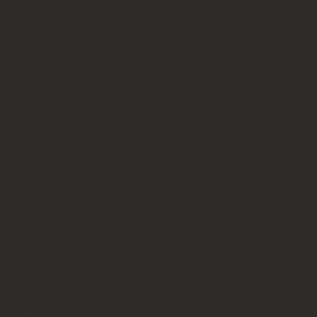
Σας προσκαλούμε την
Τετάρτη 14 Μαΐου 2025
και ώρα
8.00 μ.μ.
στην μουσικοχορευτική παράσταση με τίτλο
«Κάντε κύκλους στο
χορό…»
, που θα πραγματοποιηθεί στο
Θέατρο Πάνθεον
(Δημητρίου
Γούναρη 34).
Χοροί της
στεριανής Ελλάδας
καθώς και του
Πόντου
και της
Ανατολικής Ρωμυλίας
θα αποδοθούν από τους μικρούς και μεγάλους
μαθητές μας με σεβασμό όπως τους παραλάβαμε εδώ και τόσα χρόνια
από τους άξιους προγόνους μας. Για ακόμα μια φορά θα έχουμε τη χαρά
να προβάλουμε στο κοινό μας τις αυθεντικές φορεσιές από την πλούσια
Ιματιοθήκη του Λυκείου μας.
«Κάντε κύκλους στο χορό…»
, πρόκειται ουσιαστικά για μια
παράσταση-αφιέρωμα στην
Παράδοση
και την
Ιστορία
τόσο του
βασικού κορμού της πατρίδας μας όσο και των πατρίδων που χάθηκαν
αλλά που συνεχίζουν να ζουν στην εθνική συνείδηση και στη ψυχή όλων
των Ελλήνων. Η εκδήλωσή μας απευθύνεται σε όλες τις γενιές, μα
κυρίως στις νεότερες που έχουν ανάγκη την ιστορική γνώση για να