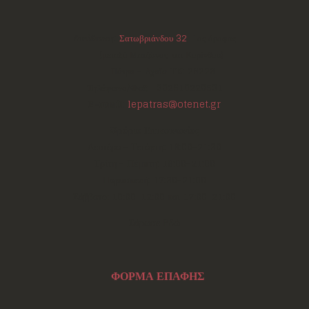
Διεύθυνση:
Σατωβριάνδου 32
, 1ος όροφος
(μεταξύ Μαιζώνος και Κορίνθου)
Πάτρα - Αχαΐα
ΤΚ:
26223
Τηλέφωνο/Φαξ:
+302610220531
E-mail:
lepatras@otenet.gr
Ωράριο Επικοινωνίας
Δευτέρα - Τετάρτη: 18:00-21:30
Τρίτη - Πέμπτη: 18:00-21:00
Παρασκευή: 17:30-21:00
Σάββατο: 10:00-12:00 και 17:00-21:00
Σάρωσε Εδώ
ΦΟΡΜΑ ΕΠΑΦΗΣ