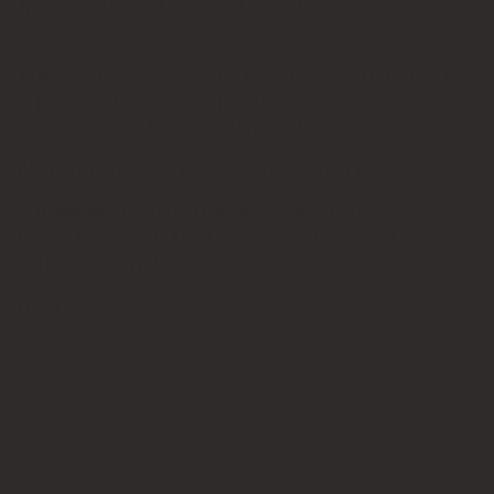
«γράψουν»
με σταθερό χέρι τη δική τους σελίδα στην μακραίωνη
Ιστορία μας.
Τα χορευτικά βήματα των μαθητών μας θα συνοδεύουν επί σκηνής με
τη μουσική τους η παραδοσιακή
εξαμελής ορχήστρα
και με το
τραγούδι
τους η Χορωδία του Λυκείου των Ελληνίδων Πατρών
.
Ελάτε να φτιάξουμε όλοι μαζί πολλούς κύκλους στο χορό…!
* Πληροφορίες-Προπώληση Εισιτηρίων: Λύκειο των Ελληνίδων
Πατρών, Σατωβριάνδου 32 και στο τηλέφωνο 2610.220.531. Δευτέρα
ως Παρασκευή (6μμ-9μμ).
Γενική είσοδος:10€