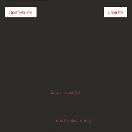
Προηγούμενο
Επόμενο
Επικοινωνία
Διεύθυνση:
Σατωβριάνδου 32
, 1ος όροφος
(μεταξύ Μαιζώνος και Κορίνθου)
Πάτρα - Αχαΐα
ΤΚ:
26223
Τηλέφωνο/Φαξ:
+302610220531
E-mail:
lepatras@otenet.gr
Ωράριο Επικοινωνίας