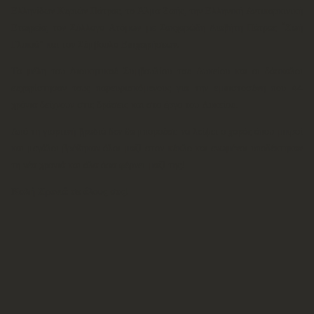
Ελληνίδων Κυριών Πάτρας, το Άλμα Ζωής, την Ελληνική Αντικαρκινική
Εταιρεία, τον Σύλλογο Ατόμων με Σακχαρώδη Διαβήτη Πάτρας “Ζωή
Γλυκιά” και τον Σύμβουλο Επιχειρήσεων.
Τα μέλη του Διοικητικού Συμβουλίου του Λυκείου και οι δάσκαλοι
ευχαρίστησαν τους παρευρισκόμενους για την εμπιστοσύνη που 44
χρόνια δείχνουν στις δράσεις και στο έργο του Λυκείου.
Από τη γιορτινή βραδιά δεν θα μπορούσε να λείψει ο χορός όπου μικροί
και μεγάλοι βρέθηκαν όλοι μαζί στον κύκλο και ενωμένοι υποδέκτηκαν
τη νέα χρονιά και όλα όσα φέρνει μαζί της!
Καλή Χρονιά σε όλους σας!