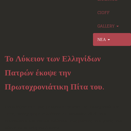
CIOFF
GALLERY
ΝΕΑ
Το Λύκειον των Ελληνίδων
Πατρών έκοψε την
Πρωτοχρονιάτικη Πίτα του.
Στο φιλόξενο σπίτι μας, με αφορμή την κοπή της Πρωτοχρονιάτικης
Πίτας, υποδεχτήκαμε το Σάββατο 25 Ιανουαρίου 2020, τους
εκπροσώπους των τοπικών συλλόγων, τους μαθητές, τους γονείς, τους
φίλους και τα μέλη του Λυκείου.