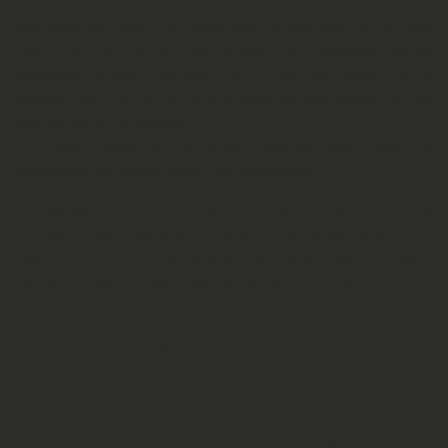
Μια πρόσκληση ανοικτή για όποιον ήθελε να παρευρεθεί σε μια μικρή
γιορτή για μια πίτα που στο Λύκειον των Ελληνίδων Πατρών
ετοιμαζόταν να κοπεί. Όλα αυτά ήταν μια πολύ καλή αφορμή για να
βρεθούμε όλοι μαζί σε μια ζεστή αγκαλιά που ήταν ανοικτή και μας
περίμενε για να μας υποδεχτεί.
Οι μικροί μαθητές με τις γλυκές φωνούλες τους έψαλαν τα
πρωτοχρονιάτικα κάλαντα στους Παρευρισκόμενους.
Η Πρόεδρος του Λυκείου των Ελληνίδων Πατρών κα Κατερίνα
Πολυκρέτη, αφού καλωσόρισε όλους όσους ανταποκρίθηκαν στο
κάλεσμα του Λυκείου, τους ευχήθηκε «Καλή Χρονιά! Με υγεία, αγάπη,
τύχη και ευλογία, επίτευξη στόχων και ευόδωση επιθυμιών».
Την πίτα ευλόγησε και εκπροσώπησε τον Σεβασμιότατο Μητροπολίτη
Πατρών, ο Αρχιμανδρίτης Ιερόθεος Ανδρουτσόπουλος. Το παρόν στην
εκδήλωση που πραγματοποιήθηκε σε ιδιαίτερα κεφάτο και ζεστό κλίμα
έδωσε η Αντιδήμαρχος Υγείας και Πρόνοιας κα Σαμούρη Βίβιαν ενώ
παρέστεισαν εκπρόσωποι από τον Πανηπειρωτικό Σύλλογο Πάτρας, τον
Λαογραφικό Χορευτικό Όμιλο Πατρών, τον Μορφωτικό Σύλλογο