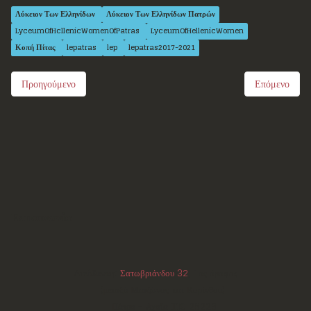
Λύκειον Των Ελληνίδων
Λύκειον Των Ελληνίδων Πατρών
LyceumOfHcllenicWomenOfPatras
LyceumOfHellenicWomen
Κοπή Πίτας
lepatras
lep
lepatras2017-2021
Προηγούμενο
Επόμενο
Επικοινωνία
Διεύθυνση:
Σατωβριάνδου 32
, 1ος όροφος
(μεταξύ Μαιζώνος και Κορίνθου)
Πάτρα - Αχαΐα
ΤΚ:
26223