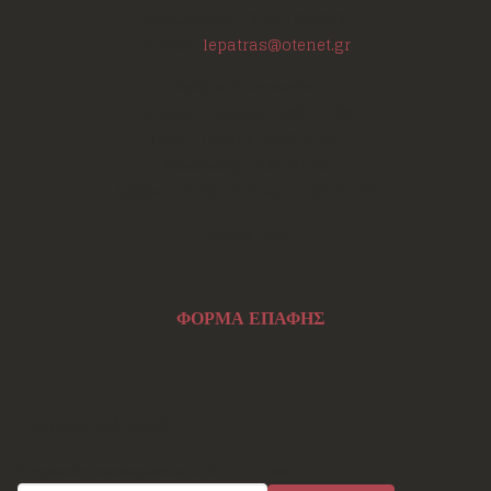
Τηλέφωνο/Φαξ:
+302610220531
E-mail:
lepatras@otenet.gr
Ωράριο Επικοινωνίας
Δευτέρα - Τετάρτη: 18:00-21:30
Τρίτη - Πέμπτη: 18:00-21:00
Παρασκευή: 17:30-21:00
Σάββατο: 10:00-12:00 και 17:00-21:00
Σάρωσε Εδώ
ΦΟΡΜΑ ΕΠΑΦΗΣ
Ενημερωτικό Δελτίο
Εγγραφείτε καταχωρώντας το e-mail σας