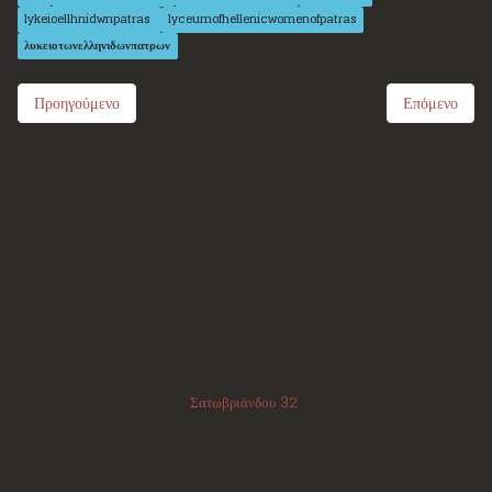
lykeioellhnidwnpatras
lyceumofhellenicwomenofpatras
λυκειοτωνελληνιδωνπατρων
Προηγούμενο
Επόμενο
Επικοινωνία
Διεύθυνση:
Σατωβριάνδου 32
, 1ος όροφος
(μεταξύ Μαιζώνος και Κορίνθου)
Πάτρα - Αχαΐα
ΤΚ:
26223
Τηλέφωνο/Φαξ:
+302610220531