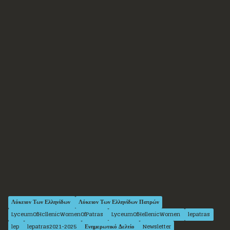
Λύκειον Των Ελληνίδων
Λύκειον Των Ελληνίδων Πατρών
LyceumOfHcllenicWomenOfPatras
LyceumOfHellenicWomen
lepatras
lep
lepatras2021-2025
Ενημερωτικό Δελτίο
Newsletter