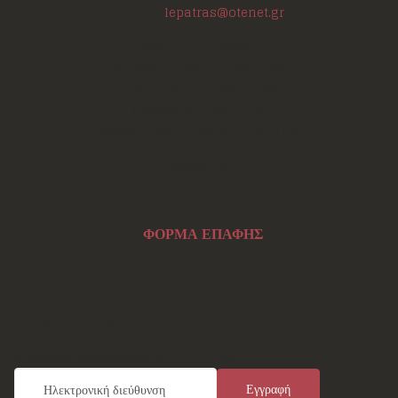
E-mail:
lepatras@otenet.gr
Ωράριο Επικοινωνίας
Δευτέρα - Τετάρτη: 18:00-21:30
Τρίτη - Πέμπτη: 18:00-21:00
Παρασκευή: 17:30-21:00
Σάββατο: 10:00-12:00 και 17:00-21:00
Σάρωσε Εδώ
ΦΟΡΜΑ ΕΠΑΦΗΣ
Ενημερωτικό Δελτίο
Εγγραφείτε καταχωρώντας το e-mail σας