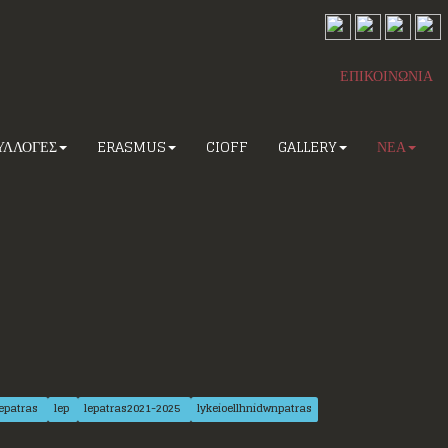
ΕΠΙΚΟΙΝΩΝΙΑ
ΥΛΛΟΓΕΣ
ERASMUS
CIOFF
GALLERY
ΝΕΑ
lepatras
lep
lepatras2021-2025
lykeioellhnidwnpatras