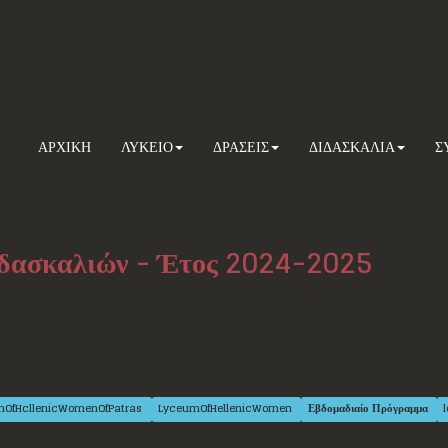
ΑΡΧΙΚΗ
ΛΥΚΕΙΟ
ΔΡΑΣΕΙΣ
ΔΙΔΑΣΚΑΛΙΑ
Σ
δασκαλιών - Έτος 2024-2025
mOfHcllenicWomenOfPatras
LyceumOfHellenicWomen
Εβδομαδιαίο Πρόγραμμα