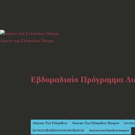
Λύκειο των Ελληνίδων Πάτρας
Εβδομαδιαίο Πρόγραμμα Δι
Λύκειον Των Ελληνίδων
Λύκειον Των Ελληνίδων Πατρών
Lyceu
lyceumofhellenicwomenofpatras
λυκειοτωνελληνιδωνπατρων