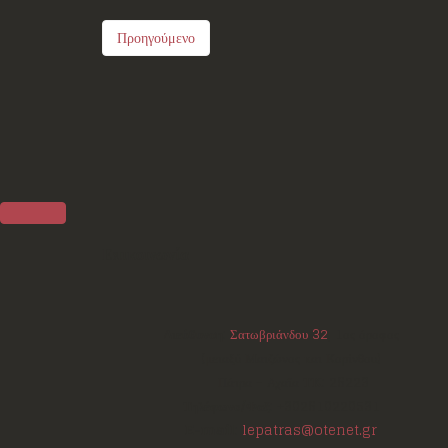
Προηγούμενο
Επικοινωνία
Διεύθυνση:
Σατωβριάνδου 32
, 1ος όροφος
(μεταξύ Μαιζώνος και Κορίνθου)
Πάτρα - Αχαΐα
ΤΚ:
26223
Τηλέφωνο/Φαξ:
+302610220531
E-mail:
lepatras@otenet.gr