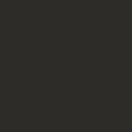
ο Λύκειον των Ελληνίδων στις 5 Ηπείρους