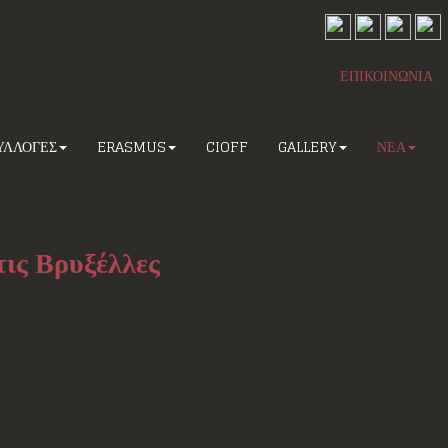
ΕΠΙΚΟΙΝΩΝΙΑ
ΥΛΛΟΓΕΣ
ERASMUS
CIOFF
GALLERY
ΝΕΑ
ις Βρυξέλλες
ι παρευρέθηκαν στις εκδηλώσεις που πραγματοποιήθηκαν
πό τον Ευρωβουλευτή,
Στέλιο Κυμπουρόπουλο.
Οι
των Ελληνίδων Βρυξελλών
.
ής ενδυμασίας που οργάνωσε το ΛΕΒ. Ένα ταξίδι στο χώρο