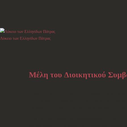
Λύκειο των Ελληνίδων Πάτρας
Μέλη του Διοικητικού Συμβ
Μέλη του ΔΣ του Λυκείου των Ελληνίδων Πατρών ταξίδ
στο Ευρωπαϊκό Κοινοβούλιο, με την ευκαιρία της Έκθεσης
εκδηλώσεις ξεκίνησαν τη Δευτέρα 19 Φεβρουαρίου και ο
Τα μέλη του Λυκείου μας παρακολούθησαν
την Τρίτη 2
και στο χρόνο»
στην αίθουσα του Ευρωπαϊκού Κοινοβουλ