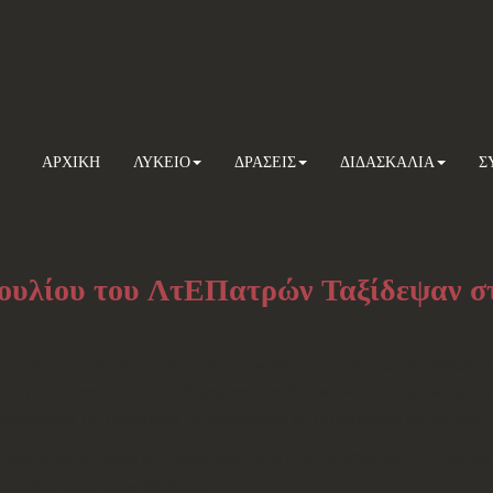
ΑΡΧΙΚΗ
ΛΥΚΕΙΟ
ΔΡΑΣΕΙΣ
ΔΙΔΑΣΚΑΛΙΑ
Σ
ουλίου του ΛτΕΠατρών Ταξίδεψαν στ
εψαν
στην πρωτεύουσα της Ευρωπαϊκής Ένωσης
, στην
πόλη των Βρυξελλών
κα
 με τίτλο
«
Greek
Cultural &
gastronomic
week»,
που διοργανώθηκε α
λοκληρώθηκαν την Παρασκευή 23 Φεβρουαρίου με τη συμμετοχή του
Λυκείου 
0 Φεβρουαρίου,
δίωρο σεμινάριο/εργαστήριο με θέμα «Πανόραμα της ελληνικ
ίου Α5Ε3 στο κτήριο SPINELLI.