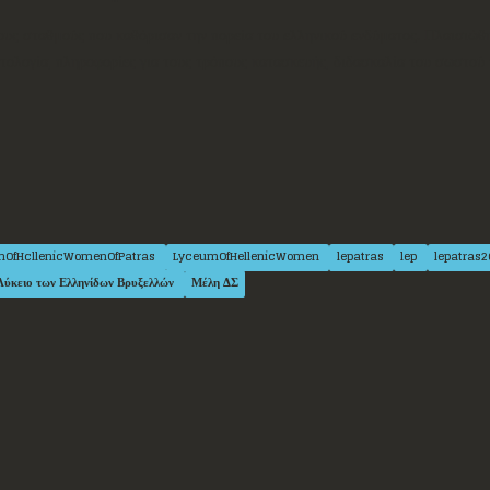
ους σταθμούς που καθόρισαν την πορεία του ελληνικού ενδύματος. Πλαισιώθη
ολογία, πληροφορίες για τους τρόπους κατασκευής, διδασκαλία του σωστού 
mOfHcllenicWomenOfPatras
LyceumOfHellenicWomen
lepatras
lep
lepatras
Λύκειο των Ελληνίδων Βρυξελλών
Μέλη ΔΣ