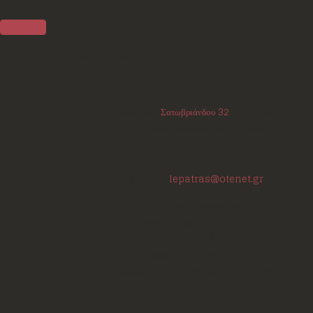
Επικοινωνία
Διεύθυνση:
Σατωβριάνδου 32
, 1ος όροφος
(μεταξύ Μαιζώνος και Κορίνθου)
Πάτρα - Αχαΐα
ΤΚ:
26223
Τηλέφωνο/Φαξ:
+302610220531
E-mail:
lepatras@otenet.gr
Ωράριο Επικοινωνίας
Δευτέρα - Τετάρτη: 18:00-21:30
Τρίτη - Πέμπτη: 18:00-21:00
Παρασκευή: 17:30-21:00
Σάββατο: 10:00-12:00 και 17:00-21:00
Σάρωσε Εδώ