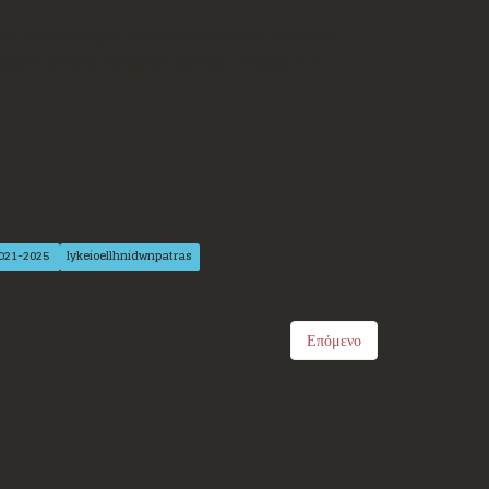
κε από εργαστήριο το οποίο περιελάβμανε αναλυτική
τρόπου ένδυσης καθώς και σχετικές συνήθειες στην
2021-2025
lykeioellhnidwnpatras
Επόμενο