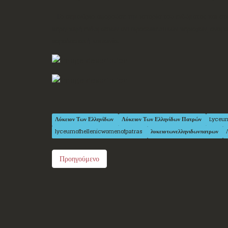
Το σεμινάριο αφορούσε την ιστορία του ενδύματος και στ
περιγραφή ενδυμασιών αντιπροσωπευτικών περιοχών, ονοματ
παραδοσιακή κοινωνία.
Λύκειον Των Ελληνίδων
Λύκειον Των Ελληνίδων Πατρών
Lyceu
lyceumofhellenicwomenofpatras
λυκειοτωνελληνιδωνπατρων
Προηγούμενο