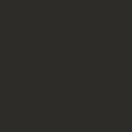
γιορτινά
Ιωάννινα
.
Ήταν τόσο μεγάλη η χαρά μας που καμαρώσαμε τα παιδιά μας όχι
μόνο να χορεύουν και να τραγουδάνε, αλλά και να ζουν στιγμές
δημιουργίας, ενότητας και χαράς. Στιγμές που αξίζουν σε όλα τα παιδιά.
Μεγάλη μας χαρά ήταν, επίσης, που είδαμε τους γονείς των μαθητών
μας-τους πιο μεγάλους τους θαυμαστές-να νιώθουν υπερήφανοι και να
ζουν στιγμές ξενοιασιάς με τα παιδιά τους. Τους ευχαριστούμε
πραγματικά για την τιμή που μας κάνουν και μας εμπιστεύονται τον πιο
πολύτιμο θησαυρό τους, τα παιδιά τους.
Με το καλό και στα επόμενα ταξίδια με τα παιδιά μας. Για τα παιδιά
μας!