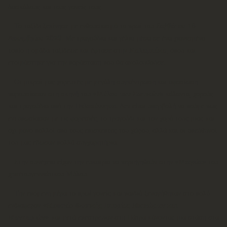
δασκάλους και τους γονείς τους.
Το ταξίδι ξεκίνησε με ενθουσιασμό το πρωί του Σ
αββάτου 16
Δεκεμβρίου 2023
. Με τραγούδια και γέλια μέσα σε ένα χιονισμένο
τοπίο η ομάδα ταξίδεψε και έφτασε στην
Καλαμπάκα
, όπου και
ετοιμάστηκε για την παράσταση που θα ακολουθούσε.
Οι μικροί μας χορευτές με μεγάλη συγκέντρωση και αφοσίωση
παρουσίασαν στη σκηνή του
«Μύλου των Ξωτικών»
κάλαντα, χορούς
και τραγούδια από την
Πελοπόννησο
. Δεν είναι υπερβολή να πούμε πως
εντυπωσίασαν με τις φορεσιές, το τραγούδι και τον χορό τους μιας και
όχι μόνο πολλοί από τους επισκέπτες του χώρου, αλλά και οι υπεύθυνοί
του μας έδωσαν πολλά συγχαρητήρια.
Στην συνέχεια είχαν την ευκαιρία να περιηγηθούν στην
«Μαγεία»
του
χριστουγεννιάτικου Μύλου.
Την επόμενη μέρα το πρωί γονείς και παιδιά ξεναγήθηκαν στο πολύ
ενδιαφέρον
«Μουσείο Φυσικής Ιστορίας Μετεώρων και
Μανιταριών»
και μετά επέστρεψαν στη Πάτρα κάνοντας μια στάση στα