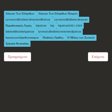
Λύκειον Των Ελληνίδων
Λύκειον Των Ελληνίδων Πατρών
LyceumOfHcllenicWomenOfPatras
LyceumOfHellenicWomen
Παραδοσιακός Χορός
lepatras
lep
lepatras2021-2025
lykeioellhnidwnpatras
lyceumofhellenicwomenofpatras
λυκειοτωνελληνιδωνπατρων
Παιδικές Ομάδες
Ο Μύλος των Ξωτικών
Τρίκαλα Θεσσαλίας
Προηγούμενο
Επόμενο
Επικοινωνία