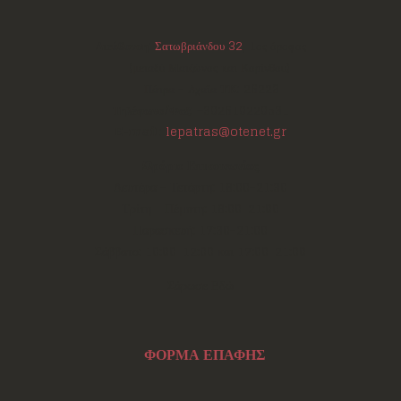
Διεύθυνση:
Σατωβριάνδου 32
, 1ος όροφος
(μεταξύ Μαιζώνος και Κορίνθου)
Πάτρα - Αχαΐα
ΤΚ:
26223
Τηλέφωνο/Φαξ:
+302610220531
E-mail:
lepatras@otenet.gr
Ωράριο Επικοινωνίας
Δευτέρα - Τετάρτη: 18:00-21:30
Τρίτη - Πέμπτη: 18:00-21:00
Παρασκευή: 17:30-21:00
Σάββατο: 10:00-12:00 και 17:00-21:00
Σάρωσε Εδώ
ΦΟΡΜΑ ΕΠΑΦΗΣ