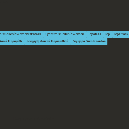
τητα!
mOfHcllenicWomenOfPatras
LyceumOfHellenicWomen
lepatras
lep
lepatras
Λαϊκό Παραμύθι
Αφήγηση Λαϊκού Παραμυθιού
Δήμητρα Νικολοπούλου
Ενημερωτικό Δελτίο
Τ