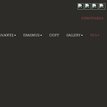
ΕΠΙΚΟΙΝΩΝΙΑ
ΥΛΛΟΓΕΣ
ERASMUS
CIOFF
GALLERY
ΝΕΑ
ου των Ελληνίδων Πατρών τα φετινά Χριστούγεννα!
 Χριστουγέννων, με λαϊκά παραμύθια για σκανταλιάρηδες
α σαντουριού, σε εκτέλεση της μουσικού κα
Γεωργοπούλου
ς μεγαλύτερους να αφεθούν στο εορταστικό πνεύμα των