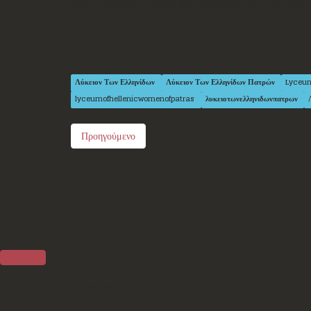
Και του χρόνου, με υγεία, φως, χαρά, φαντασία και αθωό
Λύκειον Των Ελληνίδων
Λύκειον Των Ελληνίδων Πατρών
Lyceu
lyceumofhellenicwomenofpatras
λυκειοτωνελληνιδωνπατρων
Προηγούμενο
Επικοινωνία