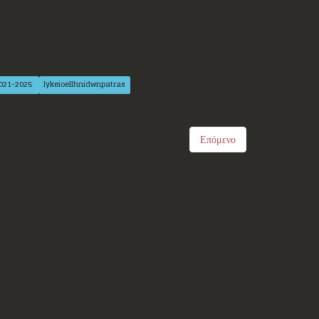
2021-2025
lykeioellhnidwnpatras
Επόμενο
ο Λύκειον των Ελληνίδων στις 5 Ηπείρους