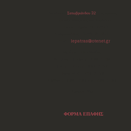
Διεύθυνση:
Σατωβριάνδου 32
, 1ος όροφος
(μεταξύ Μαιζώνος και Κορίνθου)
Πάτρα - Αχαΐα
ΤΚ:
26223
Τηλέφωνο/Φαξ:
+302610220531
E-mail:
lepatras@otenet.gr
Ωράριο Επικοινωνίας
Δευτέρα - Τετάρτη: 18:00-21:30
Τρίτη - Πέμπτη: 18:00-21:00
Παρασκευή: 17:30-21:00
Σάββατο: 10:00-12:00 και 17:00-21:00
Σάρωσε Εδώ
ΦΟΡΜΑ ΕΠΑΦΗΣ