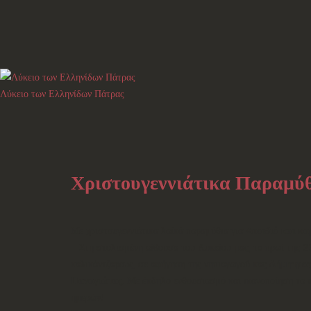
Λύκειο των Ελληνίδων Πάτρας
Χριστουγεννιάτικα Παραμύθ
Με χριστουγεννιάτικα λαϊκά παραμύθια για «
παιδιά και κα
Στη στολισμένη αίθουσα του Λυκείου μας, το πρωί της 23η
καλικάντζαρους, σε αφήγηση της νηπιαγωγού κας
Δήμητρας
Παναγιώτας
. Με έκδηλο ενθουσιασμό και ικανοποίηση τα 
ημερών!