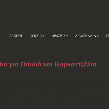
ΑΡΧΙΚΗ
ΛΥΚΕΙΟ
ΔΡΑΣΕΙΣ
ΔΙΔΑΣΚΑΛΙΑ
Σ
ια για Παιδιά και Καρκαντζέλια
ρκαντζέλια
» και κάλαντα από την Ελλάδα υποδέχθηκαν τα παιδιά του Λυκεί
ς Δεκεμβρίου 2023, τα παιδιά μας σεργιάνισαν στις λαϊκές παραδόσεις των
 Νικολοπούλου
και χριστουγεννιάτικα κάλαντα και μελωδίες, με τη συνοδεί
παιδιά μας συμμετείχαν στη χριστουγεννιάτικη γιορτή, παρακινώντας και του