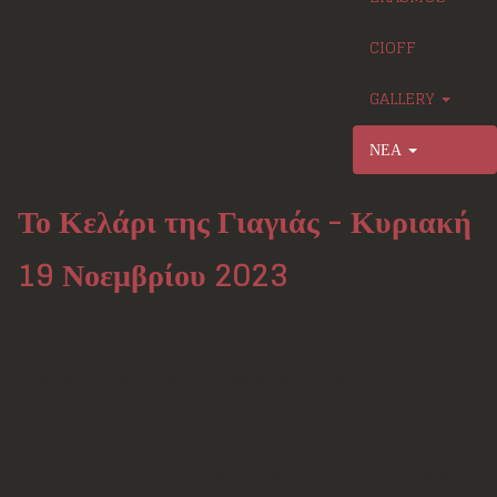
CIOFF
GALLERY
ΝΕΑ
Το Κελάρι της Γιαγιάς - Κυριακή
19 Νοεμβρίου 2023
Σας προσκαλούμε με πολλή χαρά στο
«Κελάρι της Γιαγιάς»
, που ανοίγει
τις πύλες του την
Κυριακή 19 Νοεμβρίου 2023
από τις 10:00 π.μ.
έως και τις 7:00 μ.μ.
στο χώρο του
Λυκείου των Ελληνίδων Πατρών
.
Σπιτικά παραδοσιακά εδέσματα, χειροποίητες εικαστικές δημιουργίες,
γεύσεις και εικόνες, χρώματα και αρώματα θα κατακλύσουν το χώρο