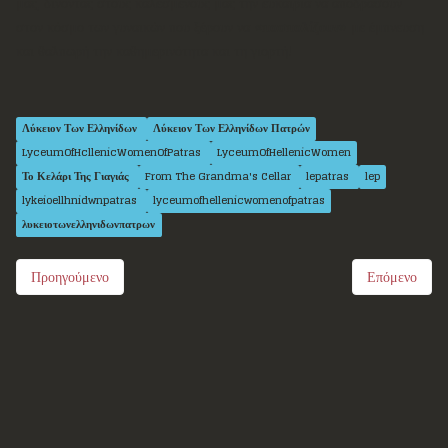
μας, δίνοντας στους καλεσμένους μας την ευκαιρία να αποδράσουν
στον κόσμο των γυναικών που ξέρουν να
«πασπαλίζουν»
με έμπνευση
και θαλπωρή την καθημερινότητα και τη γιορτή!
Λύκειον Των Ελληνίδων
Λύκειον Των Ελληνίδων Πατρών
LyceumOfHcllenicWomenOfPatras
LyceumOfHellenicWomen
Το Κελάρι Της Γιαγιάς
From The Grandma's Cellar
lepatras
lep
lykeioellhnidwnpatras
lyceumofhellenicwomenofpatras
λυκειοτωνελληνιδωνπατρων
Προηγούμενο
Επόμενο