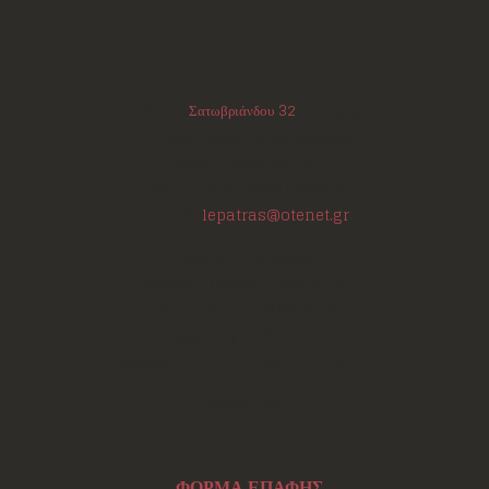
Επικοινωνία
Διεύθυνση:
Σατωβριάνδου 32
, 1ος όροφος
(μεταξύ Μαιζώνος και Κορίνθου)
Πάτρα - Αχαΐα
ΤΚ:
26223
Τηλέφωνο/Φαξ:
+302610220531
E-mail:
lepatras@otenet.gr
Ωράριο Επικοινωνίας
Δευτέρα - Τετάρτη: 18:00-21:30
Τρίτη - Πέμπτη: 18:00-21:00
Παρασκευή: 17:30-21:00
Σάββατο: 10:00-12:00 και 17:00-21:00
Σάρωσε Εδώ
ΦΟΡΜΑ ΕΠΑΦΗΣ