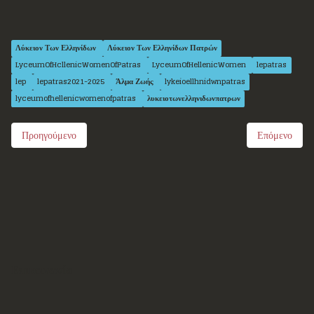
Λύκειον Των Ελληνίδων
Λύκειον Των Ελληνίδων Πατρών
LyceumOfHcllenicWomenOfPatras
LyceumOfHellenicWomen
lepatras
lep
lepatras2021-2025
Άλμα Ζωής
lykeioellhnidwnpatras
lyceumofhellenicwomenofpatras
λυκειοτωνελληνιδωνπατρων
Προηγούμενο
Επόμενο
Επικοινωνία