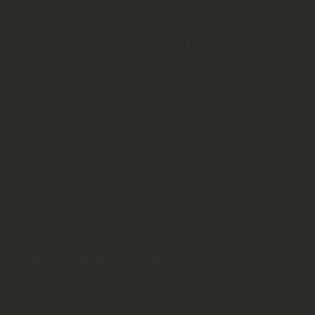
ενημέρωσης για τον καρκίνο του μαστού “Pink the city”.
Με τον περίπατο αυτό κορυφώθηκαν οι δράσεις του συλλόγου Γυναικών
με Καρκίνο Μαστού "’Αλμα Ζωής" Πάτρας @almazoispatras για
τον μήνα Οκτώβριο, μήνα διεθνώς αφιερωμένο στην ενημέρωση για τον
καρκίνο του μαστού.
Υπολογίζεται πως 12.000 άτομα όλων των ηλικιών συμμετείχαν στην
δράση αυτή δίνοντας δυνατή φωνή στο σύνθημα «Αγάπα δυνατά τη ζωή
ξανά».
Θερμά συγχαρητήρια στο «Άλμα Ζωής» για την διοργάνωση όλων των
δράσεων και αυτή τη χρονιά.
Θερμές ευχές στις ασθενείς που δοκιμάζονται αυτή τη στιγμή και στις
κυρίες που αντιμετώπισαν τον καρκίνο του μαστού παλαιότερα.
Και του χρόνου όλοι και όλες μαζί!
Οι προληπτικές εξετάσεις σώζουν ζωές!