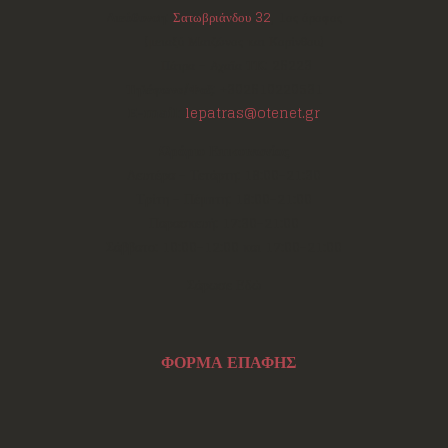
Διεύθυνση:
Σατωβριάνδου 32
, 1ος όροφος
(μεταξύ Μαιζώνος και Κορίνθου)
Πάτρα - Αχαΐα
ΤΚ:
26223
Τηλέφωνο/Φαξ:
+302610220531
E-mail:
lepatras@otenet.gr
Ωράριο Επικοινωνίας
Δευτέρα - Τετάρτη: 18:00-21:30
Τρίτη - Πέμπτη: 18:00-21:00
Παρασκευή: 17:30-21:00
Σάββατο: 10:00-12:00 και 17:00-21:00
Σάρωσε Εδώ
ΦΟΡΜΑ ΕΠΑΦΗΣ