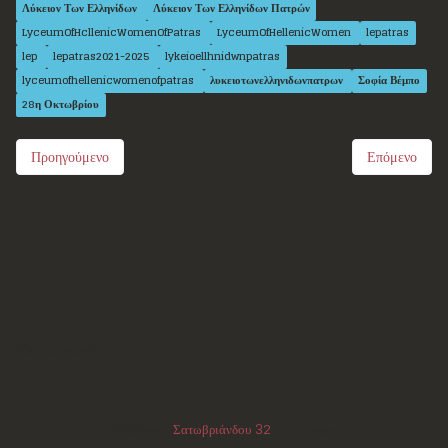
Λύκειον Των Ελληνίδων
Λύκειον Των Ελληνίδων Πατρών
LyceumOfHcllenicWomenOfPatras
LyceumOfHellenicWomen
lepatras
lep
lepatras2021-2025
lykeioellhnidwnpatras
lyceumofhellenicwomenofpatras
λυκειοτωνελληνιδωνπατρων
Σοφία Βέμπο
28η Οκτωβρίου
Προηγούμενο
Επόμενο
Επικοινωνία
Διεύθυνση:
Σατωβριάνδου 32
, 1ος όροφος