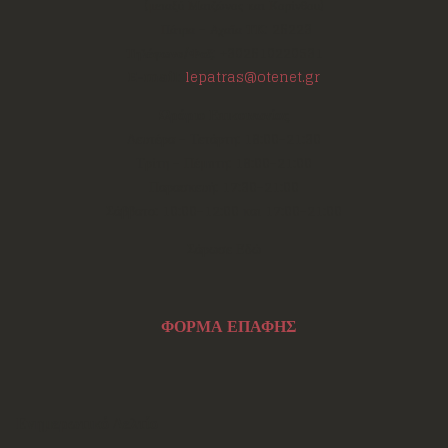
(μεταξύ Μαιζώνος και Κορίνθου)
Πάτρα - Αχαΐα
ΤΚ:
26223
Τηλέφωνο/Φαξ:
+302610220531
E-mail:
lepatras@otenet.gr
Ωράριο Επικοινωνίας
Δευτέρα - Τετάρτη: 18:00-21:30
Τρίτη - Πέμπτη: 18:00-21:00
Παρασκευή: 17:30-21:00
Σάββατο: 10:00-12:00 και 17:00-21:00
Σάρωσε Εδώ
ΦΟΡΜΑ ΕΠΑΦΗΣ
Ενημερωτικό Δελτίο