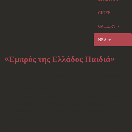
CIOFF
GALLERY
ΝΕΑ
«Εμπρός της Ελλάδος Παιδιά»
Με μεγάλη επιτυχία παρουσιάστηκε η μουσικοθεατρική παράσταση
«Εμπρός της Ελλάδος Παιδιά»
, την οποία υποστήριζε το Λύκειο των
Ελληνίδων Πατρών μαζί με άλλους φορείς της πόλης μας.
Η εκδήλωση πραγματοποιήθηκε με αφορμή τον
Εορτασμό της 28ης
Οκτωβρίου 1940
και ήταν αφιερωμένη στην ιστορία ζωής της
«τραγουδίστριας της Νίκης»
Σοφίας Βέμπο
και του συζύγου της Μίμη
Τραϊφόρου.
Το κοινό παρακολούθησε με ενθουσιασμό και συγκίνηση όσα