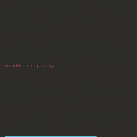
εκτυλίχθηκαν επί σκηνής. Με αφορμή την συνεργασία και την ιστορία
αγάπης των δύο καλλιτεχνών ζωντάνεψε μπροστά στα μάτια του μια
ολόκληρη εποχή αγώνα,κακουχιών μα και αξιοθαύμαστων ανθρώπινων
έργων και κατορθωμάτων.
Ευχάριστο αποτέλεσμα της βραδιάς εκτός της ψυχαγωγίας των
θεατών ήταν και η συγκέντρωση μεγάλου όγκου ειδών πρώτης ανάγκης
τα οποία θα διατεθούν στο πατρινό Ίδρυμα «Κιβωτός Αγάπης» (
www.kivotos-agapis.gr
)
Η πρόεδρος του ΛτΕ Κατερίνα Πολυκρέτη μαζί με εκπροσώπους των
υπόλοιπων φορέων που στήριξαν την εκδήλωση
Η πρόεδρος Κατερίνα Πολυκρέτη μαζί με την Εύη Σπηλιωτοπούλου και
Μέμα Θεοδωροπούλου, μέλη του ΔΣ, καθώς και τον Νίκο Μπαλκαμο
μαθητή του ΛτΕ.