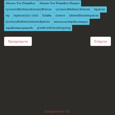
Λύκειον Των Ελληνίδων
Λύκειον Των Ελληνίδων Πατρών
LyceumOfHcllenicWomenOfPatras
LyceumOfHellenicWomen
lepatras
lep
lepatras2021-2025
Ελλάδα
Greece
lykeioellhnidwnpatras
lyceumofhellenicwomenofpatras
λυκειοτωνελληνιδωνπατρων
παραδοσιακοτραγουδι
greektraditionalsingning
Προηγούμενο
Επόμενο
Επικοινωνία
Διεύθυνση:
Σατωβριάνδου 32
, 1ος όροφος