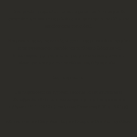
Είναι μεγάλη η χαρά όλων μας που ο χώρος του Λυκείου μας θα
ξαναγεμίσει ζωντανά με τις μελωδίες και την ομορφιά του ελληνικού
παραδοσιακού τραγουδιού.
Η παρουσία της κυρίας
Αρετής Μίγγου
- της μουσικού και όχι μόνο-
με τις εντυπωσιακές σπουδές και το πλούσιο διδακτικό και
δισκογραφικό έργο μας τιμά και μας γεμίζει αισιοδοξία για την
υλοποίηση των σχεδίων που εδώ και καιρό έχουμε κάνει.
Σας περιμένουμε!
Για πληροφορίες και εγγραφές μπορείτε να μας επισκεφτείτε
(Σατωβριάνδου 32) ή να επικοινωνήσετε με την Γραμματεία στο
τηλέφωνο 2610 220531 (Δευτέρα ως Παρασκευή 6.00μμ-8.00μμ).
«Στο Λύκειο των Ελληνίδων Πατρών δίνουμε μέλλον στο παρελθόν»