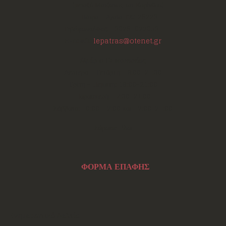
(μεταξύ Μαιζώνος και Κορίνθου)
Πάτρα - Αχαΐα
ΤΚ:
26223
Τηλέφωνο/Φαξ:
+302610220531
E-mail:
lepatras@otenet.gr
Ωράριο Επικοινωνίας
Δευτέρα - Τετάρτη: 18:00-21:30
Τρίτη - Πέμπτη: 18:00-21:00
Παρασκευή: 17:30-21:00
Σάββατο: 10:00-12:00 και 17:00-21:00
Σάρωσε Εδώ
ΦΟΡΜΑ ΕΠΑΦΗΣ
Ενημερωτικό Δελτίο