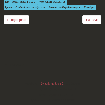
lep
lepatras2021-2025
lykeioellhnidwnpatras
lyceumofhellenicwomenofpatras
λυκειοτωνελληνιδωνπατρων
Ξεκινάμε
Προηγούμενο
Επόμενο
Επικοινωνία
Διεύθυνση:
Σατωβριάνδου 32
, 1ος όροφος
(μεταξύ Μαιζώνος και Κορίνθου)
Πάτρα - Αχαΐα
ΤΚ:
26223
Τηλέφωνο/Φαξ:
+302610220531