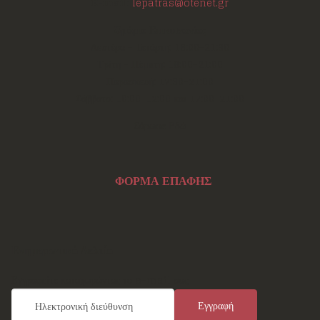
E-mail:
lepatras@otenet.gr
Ωράριο Επικοινωνίας
Δευτέρα - Τετάρτη: 18:00-21:30
Τρίτη - Πέμπτη: 18:00-21:00
Παρασκευή: 17:30-21:00
Σάββατο: 10:00-12:00 και 17:00-21:00
Σάρωσε Εδώ
ΦΟΡΜΑ ΕΠΑΦΗΣ
Ενημερωτικό Δελτίο
Εγγραφείτε καταχωρώντας το e-mail σας