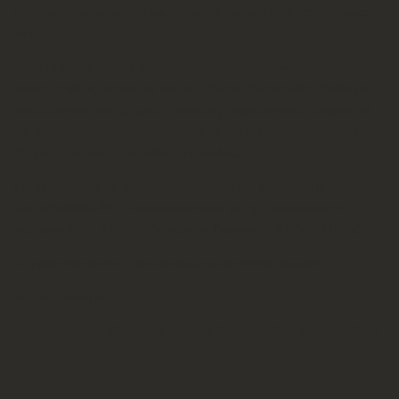
ελληνικό λαϊκό πολιτισμό και θέλουν να βρεθούν στην μεγάλη παρέα
του.
Αυτή τη χρονιά μαζί με τα
Τμήματα Παραδοσιακών Χορών
(για
παιδιά, εφήβους, ενηλίκους) και τα
Τμήματα Εικαστικών Τεχνών
για
παιδιά ξεκινάνε και
Τμήματα Χορωδίας Παραδοσιακού Τραγουδιού
και
Χειροποίητων Κατασκευών
(και τα δυο για ενήλικες), καθώς και
Τμήματα Λαϊκού Παραμυθιού
(για παιδιά).
Για πληροφορίες και εγγραφές μπορείτε να μας επισκεφτείτε
(
Σατωβριάνδου 32
) ή να επικοινωνήσετε με την Γραμματεία στο
τηλέφωνο
2610 220531
(Δευτέρα ως Παρασκευή 6.00μμ-8.00μμ).
Τα μαθήματα για τον μήνα
Σεπτέμβριο
θα γίνονται
δωρεάν
.
Σας περιμένουμε!
«Στο Λύκειο των Ελληνίδων Πατρών δίνουμε μέλλον στο παρελθόν»