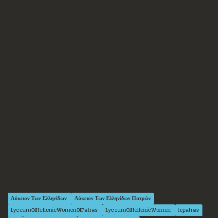
Λύκειον Των Ελληνίδων
Λύκειον Των Ελληνίδων Πατρών
LyceumOfHcllenicWomenOfPatras
LyceumOfHellenicWomen
lepatras