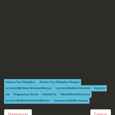
Λύκειον Των Ελληνίδων
Λύκειον Των Ελληνίδων Πατρών
LyceumOfHcllenicWomenOfPatras
LyceumOfHellenicWomen
lepatras
lep
Ενημερωτικό Δελτίο
Newsletter
lykeioellhnidwnpatras
lyceumofhellenicwomenofpatras
λυκειοτωνελληνιδωνπατρων
Προηγούμενο
Επόμενο