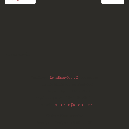
Επικοινωνία
Διεύθυνση:
Σατωβριάνδου 32
, 1ος όροφος
(μεταξύ Μαιζώνος και Κορίνθου)
Πάτρα - Αχαΐα
ΤΚ:
26223
Τηλέφωνο/Φαξ:
+302610220531
E-mail:
lepatras@otenet.gr
Ωράριο Επικοινωνίας
Δευτέρα - Τετάρτη: 18:00-21:30