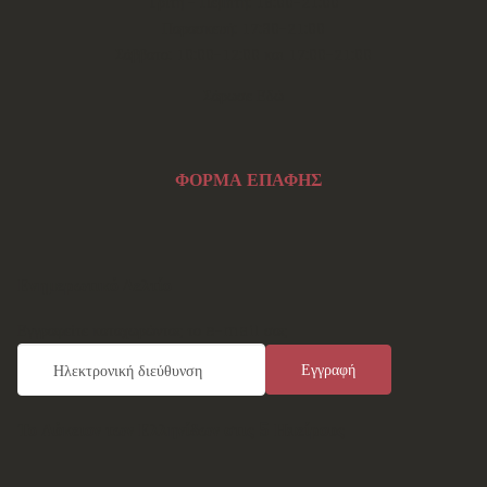
Τρίτη - Πέμπτη: 18:00-21:00
Παρασκευή: 17:30-21:00
Σάββατο: 10:00-12:00 και 17:00-21:00
Σάρωσε Εδώ
ΦΟΡΜΑ ΕΠΑΦΗΣ
Ενημερωτικό Δελτίο
Εγγραφείτε καταχωρώντας το e-mail σας
Το Λύκειον των Ελληνίδων στις 5 Ηπείρους