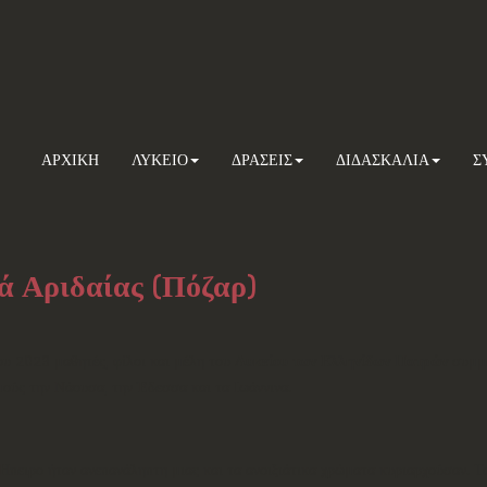
ΑΡΧΙΚΗ
ΛΥΚΕΙΟ
ΔΡΑΣΕΙΣ
ΔΙΔΑΣΚΑΛΙΑ
Σ
ά Αριδαίας (Πόζαρ)
ου 2023 μαθητές, φίλοι και μέλη του
Λυκείου των Ελληνίδων Πατρών
συμμε
ούς την Νάουσα, την Έδεσσα και τα Ιωάννινα.
πειρο ήταν ανεπανάληπτη μιας και τα ανοιξιάτικα χρώματα κυριαρχούσαν. Τ