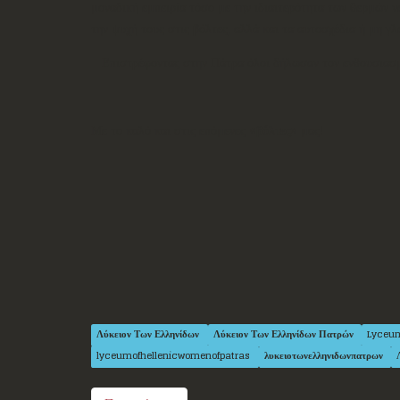
μοναδική εμπειρία τόσο με την ιδιαιτερότητα των θερμών 
την ψυχή τους στις βόλτες, αλλά και τα αυτοσχέδια ή μη γ
Επιστρέφοντας στην Πάτρα όλοι δήλωσαν τον ενθουσιασμό
Με το καλό και στις επόμενες «
βόλτες
» μας!
Λύκειον Των Ελληνίδων
Λύκειον Των Ελληνίδων Πατρών
Lyceu
lyceumofhellenicwomenofpatras
λυκειοτωνελληνιδωνπατρων