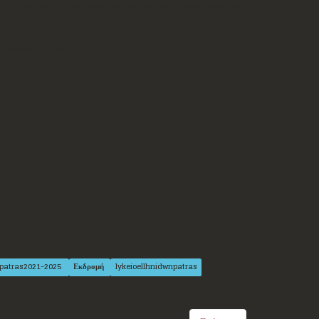
 έμειναν με τις καλύτερες εντυπώσεις και διασκέδασαν με
Ελληνίδων Πατρών.
epatras2021-2025
Εκδρομή
lykeioellhnidwnpatras