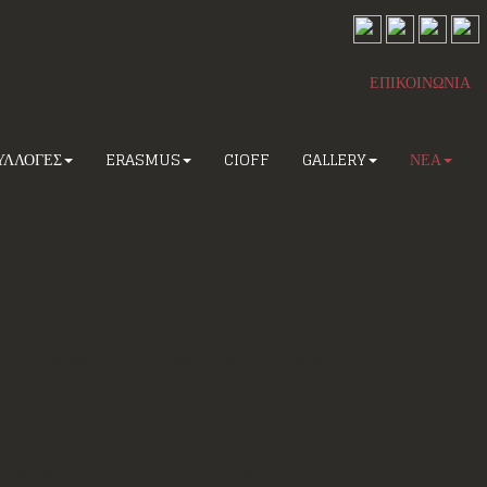
ΕΠΙΚΟΙΝΩΝΙΑ
ΥΛΛΟΓΕΣ
ERASMUS
CIOFF
GALLERY
ΝΕΑ
τείχαν σε ένα ταξίδι αναψυχής με προορισμό τα
Λουτρά
α δημοφιλή Λουτρά της Αριδαίας (Πόζαρ) αποτέλεσαν μια