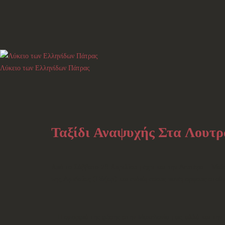
Λύκειο των Ελληνίδων Πάτρας
Ταξίδι Αναψυχής Στα Λουτρ
Από το Σάββατο 29 Απριλίου μέχρι και την Δευτέρα 1 Μαϊ
της Αριδαίας
(
Πόζαρ
) και ενδιάμεσους πανέμορφους σταθμ
Η ομορφιά της φύσης στην Μακεδονία μας, αλλά και την Ή