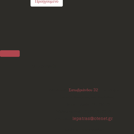
Προηγούμενο
Επικοινωνία
Διεύθυνση:
Σατωβριάνδου 32
, 1ος όροφος
(μεταξύ Μαιζώνος και Κορίνθου)
Πάτρα - Αχαΐα
ΤΚ:
26223
Τηλέφωνο/Φαξ:
+302610220531
E-mail:
lepatras@otenet.gr
Ωράριο Επικοινωνίας