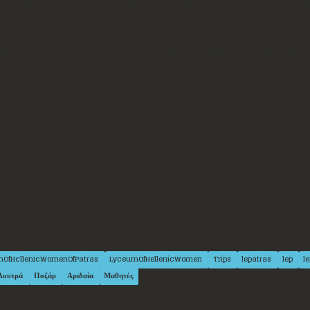
νερών, όσο και την πολύ καλή οργάνωση των υποδομών τους. Οι συμμετέχοντες
λεντάκια που οργανώθηκαν.
 τους και την προσδοκία τους για την επόμενη εκδρομή του Λυκείου των 
mOfHcllenicWomenOfPatras
LyceumOfHellenicWomen
Trips
lepatras
lep
l
Λουτρά
Ποζάρ
Αριδαία
Μαθητές