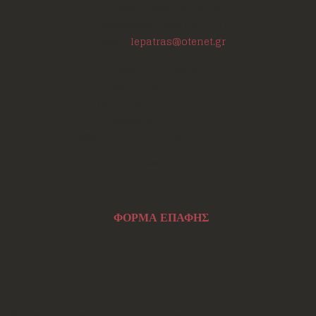
Πάτρα - Αχαΐα
ΤΚ:
26223
Τηλέφωνο/Φαξ:
+302610220531
E-mail:
lepatras@otenet.gr
Ωράριο Επικοινωνίας
Δευτέρα - Τετάρτη: 18:00-21:30
Τρίτη - Πέμπτη: 18:00-21:00
Παρασκευή: 17:30-21:00
Σάββατο: 10:00-12:00 και 17:00-21:00
Σάρωσε Εδώ
ΦΟΡΜΑ ΕΠΑΦΗΣ
Ενημερωτικό Δελτίο
Εγγραφείτε καταχωρώντας το e-mail σας