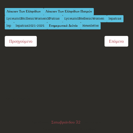
Λύκειον Των Ελληνίδων
Λύκειον Των Ελληνίδων Πατρών
LyceumOfHcllenicWomenOfPatras
LyceumOfHellenicWomen
lepatras
lep
lepatras2021-2025
Ενημερωτικό Δελτίο
Newsletter
Προηγούμενο
Επόμενο
Επικοινωνία
Διεύθυνση:
Σατωβριάνδου 32
, 1ος όροφος
(μεταξύ Μαιζώνος και Κορίνθου)