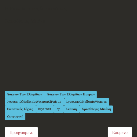
Η
Εκπαιδευτικός & Εικαστικός
Χρυσόθεμις Μιτάκη
Λύκειον Των Ελληνίδων
Λύκειον Των Ελληνίδων Πατρών
LyceumOfHcllenicWomenOfPatras
LyceumOfHellenicWomen
Εικαστικές Τέχνες
lepatras
lep
Έκθεση
Χρυσόθεμις Μιτάκη
Ζωγραφική
Προηγούμενο
Επόμενο