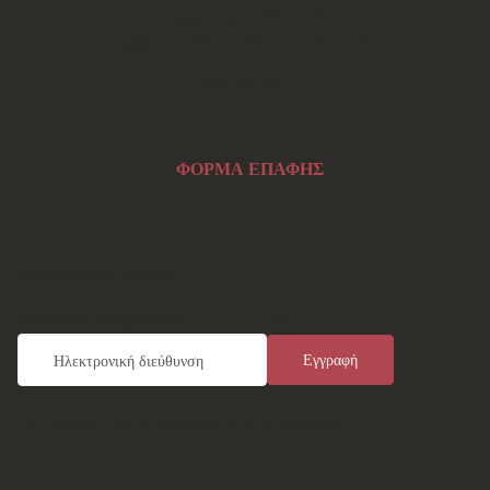
Παρασκευή: 17:30-21:00
Σάββατο: 10:00-12:00 και 17:00-21:00
Σάρωσε Εδώ
ΦΟΡΜΑ ΕΠΑΦΗΣ
Ενημερωτικό Δελτίο
Εγγραφείτε καταχωρώντας το e-mail σας
Το Λύκειον των Ελληνίδων στις 5 Ηπείρους