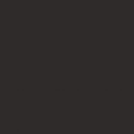
είναι
ανοικτή
για το κοινό
από την Τρίτη 21 έως και την
Πέμπτη 23 Ιουνίου 2022
.
Τα εγκαίνια της Έκθεσης θα γίνουν την
Τρίτη 21 Ιουνίου
2022
και ώρα
19.30
.
Οι μικροί μας καλλιτέχνες εκθέτουν και μας παρουσιάζουν με
το δικό τους μοναδικό τρόπο τα έργα όλης της φετινής
εικαστικής χρονιάς καθώς και την επετειακή θεματική των
100
χρόνων
από την
Καταστροφή της Σμύρνης
.
Μέσα από την ιστορία της Σμύρνης, των ανθρώπων της και
των παραδόσεών της, τα παιδιά μας αποτυπώνουν εικόνες από
το πριν και το μετά της καταστροφής, μέσα από τα δικά τους
μάτια...
Δασκάλα των τμημάτων: