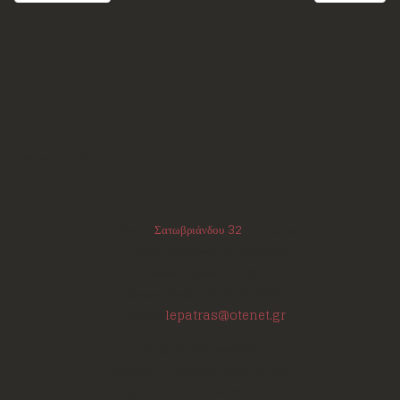
Επικοινωνία
Διεύθυνση:
Σατωβριάνδου 32
, 1ος όροφος
(μεταξύ Μαιζώνος και Κορίνθου)
Πάτρα - Αχαΐα
ΤΚ:
26223
Τηλέφωνο/Φαξ:
+302610220531
E-mail:
lepatras@otenet.gr
Ωράριο Επικοινωνίας
Δευτέρα - Τετάρτη: 18:00-21:30
Τρίτη - Πέμπτη: 18:00-21:00