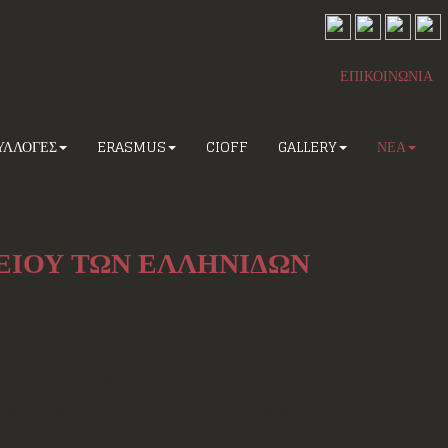
ΕΠΙΚΟΙΝΩΝΙΑ
ΥΛΛΟΓΕΣ
ERASMUS
CIOFF
GALLERY
ΝΕΑ
ΕΙΟΥ ΤΩΝ ΕΛΛΗΝΙΔΩΝ
η Γενική Συνέλευση , η οποία θα γίνει στην
λήψη αποφάσεων των κάτωθι θεμάτων της ημερήσιας