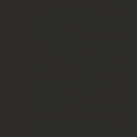
Εκλογή προέδρου και γραμματέων της Γενική
Έκθεση πεπραγμένων 2021 διαστήματος Οκτ
Απολογισμός εσόδων και εξόδων διαστήματο
Έκθεση εξελεγκτικής επιτροπής.
Έγκριση των Πεπραγμένων και απαλλαγή των μ
Παρακαλούνται θερμά τα μέλη της Γενικής Συνέλευσ
μη απαρτίας η Γενική Συνέλευση θα ματαιωθεί και θα
θέματα ημερησίας διατάξεως, άνευ νέας προσκλήσεως
Υπενθυμίζεται ότι δικαίωμα ψήφου στη Γενική Συνέ
οικονομικών του ΔΣ του ΛτΕ Πατρών για την τακτο
ετήσια συνδρομή σας ως μέλη του Λυκείου των Ε
Πατρών τις καθημερινές ώρα 18:00 – 20:00 είτε μ
Κύριο μέλημα μας ήταν και παραμένει η ασφάλεια κα
σύμφωνα με τον ΕΟΔΥ.
Για την παρουσία σας απαρα
υποχρεωτική καθ’ όλη τη διάρκεια της παρουσίας 