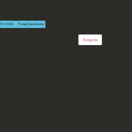
2021-2025
Γενική Συνέλευση
Επόμενο
ο Λύκειον των Ελληνίδων στις 5 Ηπείρους