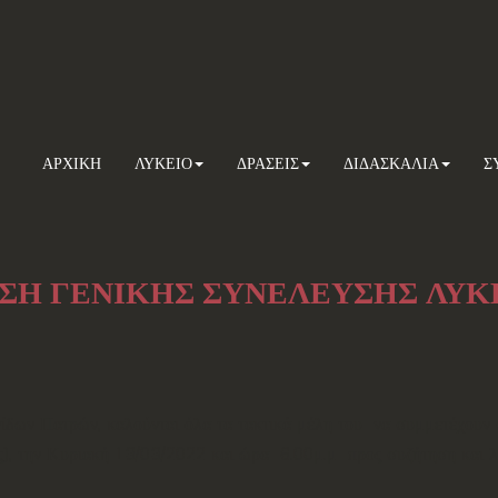
ΑΡΧΙΚΗ
ΛΥΚΕΙΟ
ΔΡΑΣΕΙΣ
ΔΙΔΑΣΚΑΛΙΑ
Σ
ΣΗ ΓΕΝΙΚΗΣ ΣΥΝΕΛΕΥΣΗΣ ΛΥΚ
δων Πατρών, καλούνται όλα τα τακτικά μέλη του να συμμετέχουν στ
ς), την Κυριακή 13/03/2022 και ώρα 6.00μ.μ προς συζήτηση και 