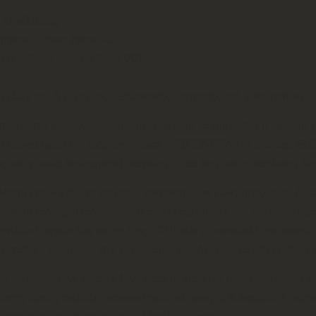
ς Συνέλευσης
ωβρίου – Δεκεμβρίου 2021
ς Οκτωβρίου – Δεκεμβρίου 2021
ελών του Δ.Σ. και της Εξελεγκτικής Επιτροπής από κάθε ευθύνη.
ης για την προσέλευσή τους, προκειμένου να επιτευχθεί η υπό του 
 επαναληφθεί την επόμενη Κυριακή 20/03/2022, την ίδια ώρα (6.00μ
 και η οποία θα θεωρηθεί απαρτία με όσα θα είναι τα παρόντα μέλη
λευση έχουν μόνο τα ταμειακά τακτοποιημένα μέλη, προς τούτο δε σ
ποίηση των σχετικών οικονομικών εκκρεμοτήτων των μελών. Μπορεί
λληνίδων Πατρών
έως και το έτος 2021
, είτε με καταβολή του ποσο
ε καταβολή του ποσού στο λογαριασμό του Λυκείου των Ελληνίδων 
ι υγεία όλων, γι' αυτό το λόγο κατά τη διάρκεια της συνελεύσεως
ίτητη είναι η επίδειξη πιστοποιητικού πλήρους εμβολιασμού ή πιστ
σας στο χώρο του Λυκείου των Ελληνίδων Πατρών
.