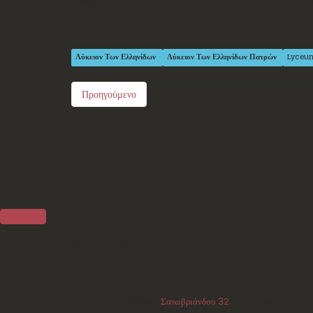
Λύκειον Των Ελληνίδων
Λύκειον Των Ελληνίδων Πατρών
Lyceu
Προηγούμενο
Επικοινωνία
Διεύθυνση:
Σατωβριάνδου 32
, 1ος όροφος