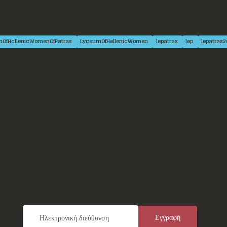
mOfHcllenicWomenOfPatras
LyceumOfHellenicWomen
lepatras
lep
lepatras
Ενημερωτικό Δελτίο
Τ
Εγγραφείτε καταχωρώντας το e-mail σας