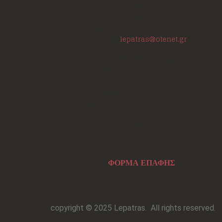
(μεταξύ Μαιζώνος και Κορίνθου)
Πάτρα - Αχαΐα
ΤΚ:
26223
Τηλέφωνο/Φαξ:
+302610220531
E-mail:
lepatras@otenet.gr
Ωράριο Επικοινωνίας
Δευτέρα - Τετάρτη: 18:00-21:30
Τρίτη - Πέμπτη: 18:00-21:00
Παρασκευή: 17:30-21:00
Σάββατο: 10:00-12:00 και 17:00-21:00
Σάρωσε Εδώ
ΦΟΡΜΑ ΕΠΑΦΗΣ
copyright © 2025 Lepatras.
All rights reserved.