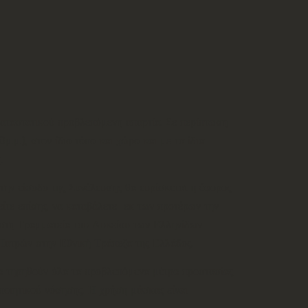
καταστατικού προβλεπόμενη απαρτία. Σε περίπτωση
.μ.), στον ίδιο τόπο και χώρο και με τα ίδια
.
την είσοδο της Συνέλευσης θα ευρίσκεται η έφορος
τε επίσης, να καταβάλετε εκ των προτέρων την
ύ στη Γραμματεία του Λυκείου των Ελληνίδων
Πατρών στην Εθνική Τράπεζα της Ελλάδος.
 θα τηρηθούν όλα τα προβλεπόμενα μέτρα προστασίας
οποιητικού νόσησης. Η χρήση μάσκας είναι