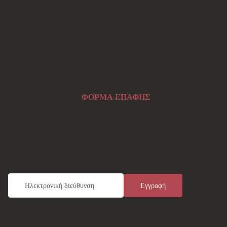
Δευτέρα - Τετάρτη: 18:00-21:30
Τρίτη - Πέμπτη: 18:00-21:00
Παρασκευή: 17:30-21:00
Σάββατο: 10:00-12:00 και 17:00-21:00
Σάρωσε Εδώ
ΦΟΡΜΑ ΕΠΑΦΗΣ
Ενημερωτικό Δελτίο
Εγγραφείτε καταχωρώντας το e-mail σας
Το Λύκειον των Ελληνίδων στις 5 Ηπείρους