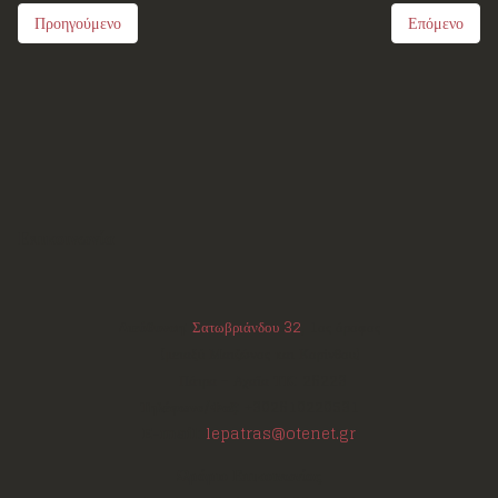
Προηγούμενο
Επόμενο
Επικοινωνία
Διεύθυνση:
Σατωβριάνδου 32
, 1ος όροφος
(μεταξύ Μαιζώνος και Κορίνθου)
Πάτρα - Αχαΐα
ΤΚ:
26223
Τηλέφωνο/Φαξ:
+302610220531
E-mail:
lepatras@otenet.gr
Ωράριο Επικοινωνίας