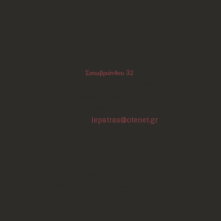
Επικοινωνία
Διεύθυνση:
Σατωβριάνδου 32
, 1ος όροφος
(μεταξύ Μαιζώνος και Κορίνθου)
Πάτρα - Αχαΐα
ΤΚ:
26223
Τηλέφωνο/Φαξ:
+302610220531
E-mail:
lepatras@otenet.gr
Ωράριο Επικοινωνίας
Δευτέρα - Τετάρτη: 18:00-21:30
Τρίτη - Πέμπτη: 18:00-21:00
Παρασκευή: 17:30-21:00
Σάββατο: 10:00-12:00 και 17:00-21:00
Σάρωσε Εδώ