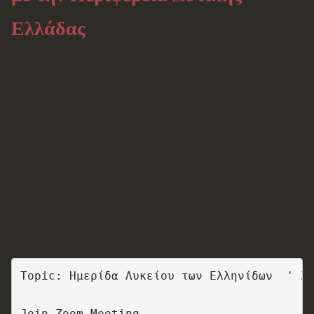
Ελλάδας
Ακολουθεί ο σύνδεσμος της ημερίδας «Η Ελληνίδα Γυναίκα
κατά την επανάσταση του 1821» Διαδικτυακή Ημερίδα
Λυκείου των Ελληνίδων Πατρών σε συνεργασία -
συνδιοργάνωση με την Περιφέρεια Δυτικής Ελλάδας που θα
πραγματοποιηθεί διαδικτυακά την Κυριακή 4 Απριλίου 2021
στις 7:00μ.μ.
ΛτΕ παράρτημα Πατρών is inviting you to a scheduled
Zoom meeting.
Topic: Ημερίδα Λυκείου των Ελληνίδων  ' Z
Join Zoom Meeting 