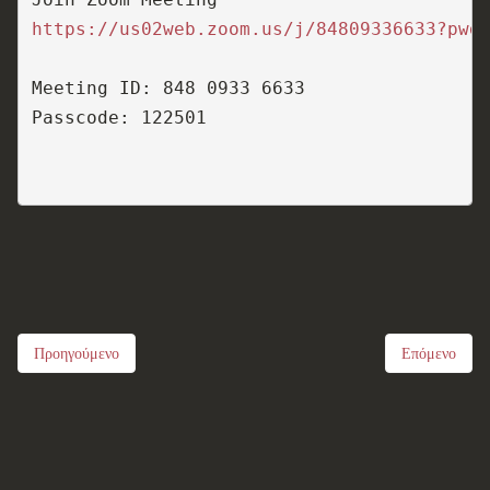
https://us02web.zoom.us/j/84809336633?pwd
Meeting ID: 848 0933 6633 
Passcode: 122501
Προηγούμενο
Επόμενο