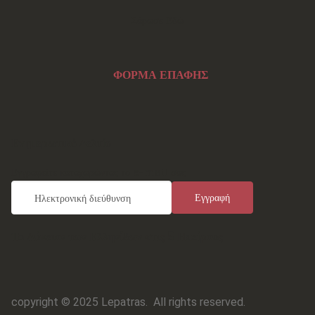
Σάρωσε Εδώ
ΦΟΡΜΑ ΕΠΑΦΗΣ
Ενημερωτικό Δελτίο
Εγγραφείτε καταχωρώντας το e-mail σας
Το Λύκειον των Ελληνίδων στις 5 Ηπείρους
copyright © 2025 Lepatras.
All rights reserved.