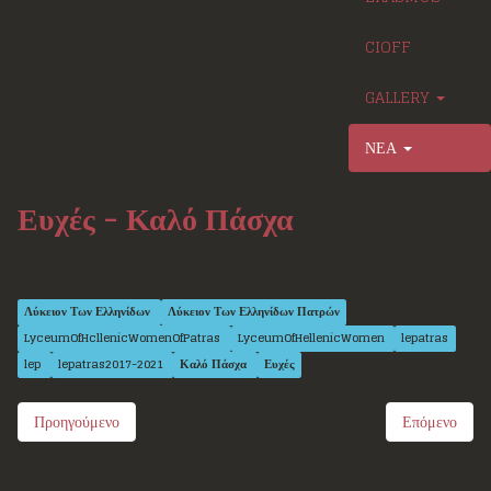
CIOFF
GALLERY
ΝΕΑ
Ευχές - Καλό Πάσχα
Λύκειον Των Ελληνίδων
Λύκειον Των Ελληνίδων Πατρών
LyceumOfHcllenicWomenOfPatras
LyceumOfHellenicWomen
lepatras
lep
lepatras2017-2021
Καλό Πάσχα
Ευχές
Προηγούμενο
Επόμενο