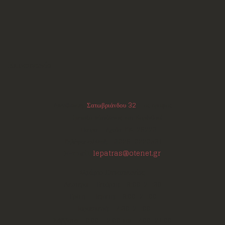
Επικοινωνία
Διεύθυνση:
Σατωβριάνδου 32
, 1ος όροφος
(μεταξύ Μαιζώνος και Κορίνθου)
Πάτρα - Αχαΐα
ΤΚ:
26223
Τηλέφωνο/Φαξ:
+302610220531
E-mail:
lepatras@otenet.gr
Ωράριο Επικοινωνίας
Δευτέρα - Τετάρτη: 18:00-21:30
Τρίτη - Πέμπτη: 18:00-21:00
Παρασκευή: 17:30-21:00
Σάββατο: 10:00-12:00 και 17:00-21:00